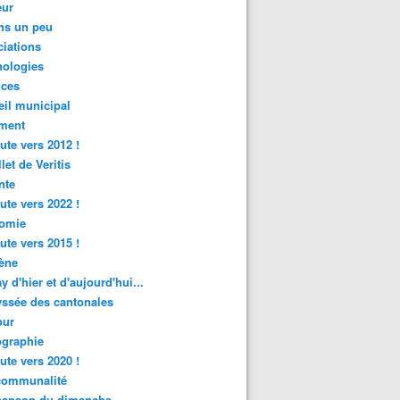
ur
ns un peu
iations
nologies
nces
il municipal
ment
ute vers 2012 !
let de Veritis
nte
ute vers 2022 !
omie
ute vers 2015 !
ène
y d'hier et d'aujourd'hui...
ssée des cantonales
ur
graphie
ute vers 2020 !
rcommunalité
hanson du dimanche