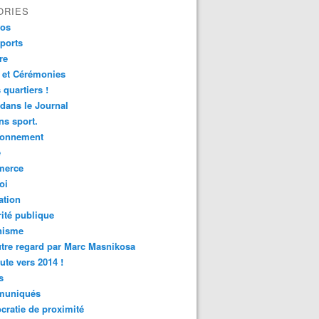
ORIES
fos
ports
re
 et Cérémonies
 quartiers !
 dans le Journal
s sport.
ronnement
é
erce
oi
ation
ité publique
nisme
tre regard par Marc Masnikosa
ute vers 2014 !
s
uniqués
ratie de proximité