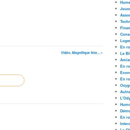
Hume
Jouo
Assoc
Tech
Fina
Conse
Loge
En ro
Vidéo. Magnifique fête... »
Le Bil
Amia
En ro
Econ
En ro
Oxyg
Aulna
L'Ody
Humo
Démo
En ro
Inte
La C