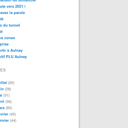
ute vers 2021 !
avez la parole
té
o du tunnel
té
ce conso
prise
rtir à Aulnay
ctif PLU Aulnay
VES
illet
(25)
in
(28)
ai
(51)
ril
(56)
ars
(65)
vrier
(40)
nvier
(44)