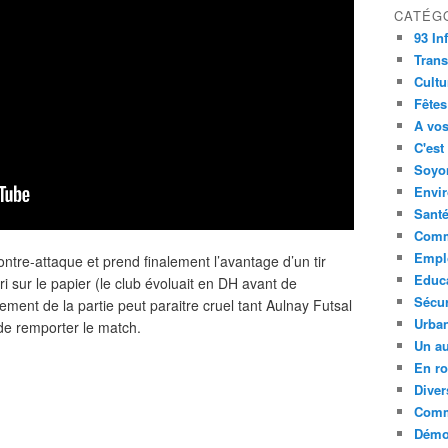
CATÉG
93 In
Trans
Cultu
Fêtes
A vos
C'est
Soyon
Envi
Sant
Comm
Empl
ontre-attaque et prend finalement l’avantage d’un tir
Educ
ori sur le papier (le club évoluait en DH avant de
Sécur
ment de la partie peut paraitre cruel tant Aulnay Futsal
Urba
 de remporter le match.
Un au
En ro
Diver
Comm
Démoc