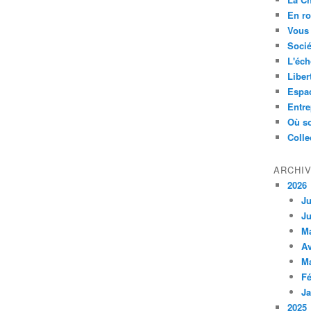
En ro
Vous 
Socié
L'éch
Liber
Espa
Entre
Où so
Colle
ARCHI
2026
Ju
Ju
M
Av
M
Fé
Ja
2025