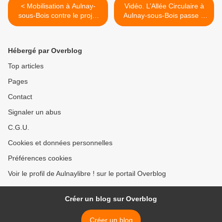
< Mobilisation à Aulnay-
Vidéo. L’Allée Circulaire à
sous-Bois contre le projet
Aulnay-sous-Bois passe à
de loi El Khomri sur la
sens unique ! >
réforme du code du travail
Hébergé par Overblog
Top articles
Pages
Contact
Signaler un abus
C.G.U.
Cookies et données personnelles
Préférences cookies
Voir le profil de Aulnaylibre ! sur le portail Overblog
Créer un blog sur Overblog
Créer un blog