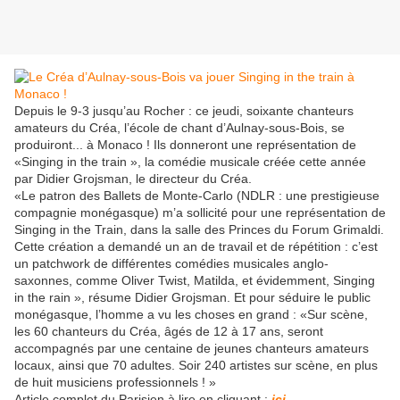
Depuis le 9-3 jusqu’au Rocher : ce jeudi, soixante chanteurs
amateurs du Créa, l’école de chant d’Aulnay-sous-Bois, se
produiront... à Monaco ! Ils donneront une représentation de
«Singing in the train », la comédie musicale créée cette année
par Didier Grojsman, le directeur du Créa.
«Le patron des Ballets de Monte-Carlo (NDLR : une prestigieuse
compagnie monégasque) m’a sollicité pour une représentation de
Singing in the Train, dans la salle des Princes du Forum Grimaldi.
Cette création a demandé un an de travail et de répétition : c’est
un patchwork de différentes comédies musicales anglo-
saxonnes, comme Oliver Twist, Matilda, et évidemment, Singing
in the rain », résume Didier Grojsman. Et pour séduire le public
monégasque, l’homme a vu les choses en grand : «Sur scène,
les 60 chanteurs du Créa, âgés de 12 à 17 ans, seront
accompagnés par une centaine de jeunes chanteurs amateurs
locaux, ainsi que 70 adultes. Soir 240 artistes sur scène, en plus
de huit musiciens professionnels ! »
Article complet du Parisien à lire en cliquant :
ici