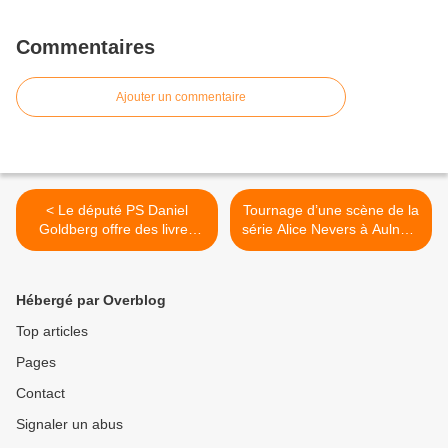
Commentaires
Ajouter un commentaire
< Le député PS Daniel
Tournage d’une scène de la
Goldberg offre des livres
série Alice Nevers à Aulnay-
aux écoles à Aulnay-sous-
sous-Bois ! >
Bois
Hébergé par Overblog
Top articles
Pages
Contact
Signaler un abus