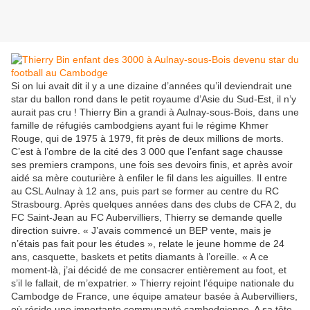
Si on lui avait dit il y a une dizaine d’années qu’il deviendrait une
star du ballon rond dans le petit royaume d’Asie du Sud-Est, il n’y
aurait pas cru ! Thierry Bin a grandi à Aulnay-sous-Bois, dans une
famille de réfugiés cambodgiens ayant fui le régime Khmer
Rouge, qui de 1975 à 1979, fit près de deux millions de morts.
C’est à l’ombre de la cité des 3 000 que l’enfant sage chausse
ses premiers crampons, une fois ses devoirs finis, et après avoir
aidé sa mère couturière à enfiler le fil dans les aiguilles. Il entre
au CSL Aulnay à 12 ans, puis part se former au centre du RC
Strasbourg. Après quelques années dans des clubs de CFA 2, du
FC Saint-Jean au FC Aubervilliers, Thierry se demande quelle
direction suivre. « J’avais commencé un BEP vente, mais je
n’étais pas fait pour les études », relate le jeune homme de 24
ans, casquette, baskets et petits diamants à l’oreille. « A ce
moment-là, j’ai décidé de me consacrer entièrement au foot, et
s’il le fallait, de m’expatrier. » Thierry rejoint l’équipe nationale du
Cambodge de France, une équipe amateur basée à Aubervilliers,
où réside une importante communauté cambodgienne. A sa tête,