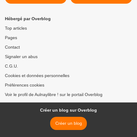
la France au cours de la
guerre d’Algérie et des
combats du Maroc et de la
Hébergé par Overblog
Tunisie
Top articles
Pages
Contact
Signaler un abus
C.G.U.
Cookies et données personnelles
Préférences cookies
Voir le profil de Aulnaylibre ! sur le portail Overblog
Créer un blog sur Overblog
Créer un blog