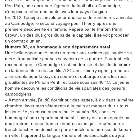
Pen Path, une ancienne légende du football au Cambodge,
s’emploie à créer des ponts avec leur pays d’origine.
En 2012, l’équipe s’envole pour une série de rencontres amicales
au Cambodge, le second voyage pour Thierry après une
première découverte en famille. Repéré par le Phnom Penh
Crown, un des plus gros clubs de la capitale, il se voit proposer
un contrat d’un an.
Numéro 93, en hommage à son département natal
Une belle opportunité, mais un retour aux racines qui inquiète sa
mère, traumatisée par ses souvenirs de la guerre. Pourtant, elle
reconnaît que le Cambodge s’est modernisé et décide de croire
en la bonne étoile de son fils. A 21 ans, Thierry signe, prend un
aller simple pour le pays du sourire et débarque dans les rues
grouillantes de Phnom Penh, écrasée sous ses 40 °C. Le jeune
homme découvre les conditions de vie spartiates des joueurs
cambodgiens.
« A mon arrivée, j’ai dû dormir sur des nattes, à dix dans la même
chambre, laver mes vêtements à la main et manger du riz tous
les jours ! », s’amuse aujourd’hui le numéro 93, choisi en
hommage à son département natal. Thierry est alors épaulé par
deux autres recrues franco-khmères avec qui il recrée une «
french touch » en dénichant par exemple une adresse de kebab
en ville. Il apprend la langue khmère et les spécificités du jeu