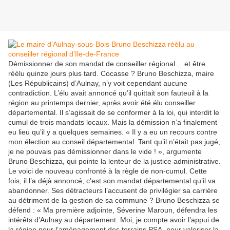
Démissionner de son mandat de conseiller régional… et être
réélu quinze jours plus tard. Cocasse ? Bruno Beschizza, maire
(Les Républicains) d’Aulnay, n’y voit cependant aucune
contradiction. L’élu avait annoncé qu’il quittait son fauteuil à la
région au printemps dernier, après avoir été élu conseiller
départemental. Il s’agissait de se conformer à la loi, qui interdit le
cumul de trois mandats locaux. Mais la démission n’a finalement
eu lieu qu’il y a quelques semaines. « Il y a eu un recours contre
mon élection au conseil départemental. Tant qu’il n’était pas jugé,
je ne pouvais pas démissionner dans le vide ! », argumente
Bruno Beschizza, qui pointe la lenteur de la justice administrative.
Le voici de nouveau confronté à la règle de non-cumul. Cette
fois, il l’a déjà annoncé, c’est son mandat départemental qu’il va
abandonner. Ses détracteurs l’accusent de privilégier sa carrière
au détriment de la gestion de sa commune ? Bruno Beschizza se
défend : « Ma première adjointe, Séverine Maroun, défendra les
intérêts d’Aulnay au département. Moi, je compte avoir l’appui de
la région pour l’aménagement des terrains PSA, pour valoriser la