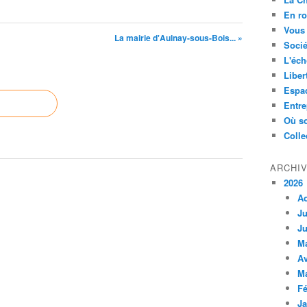
En ro
Vous 
La mairie d'Aulnay-sous-Bois... »
Socié
L'éch
Liber
Espa
Entre
Où so
Colle
ARCHI
2026
A
Ju
Ju
M
Av
M
Fé
Ja