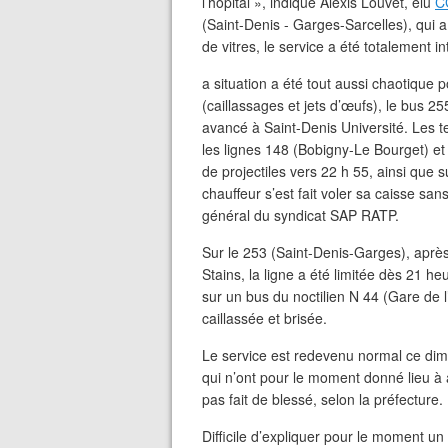
l’hôpital », indique Alexis Louvet, élu
C
(Saint-Denis - Garges-Sarcelles), qui a 
de vitres, le service a été totalement i
a situation a été tout aussi chaotique p
(caillassages et jets d’œufs), le bus 
avancé à Saint-Denis Université. Les te
les lignes 148 (Bobigny-Le Bourget) et
de projectiles vers 22 h 55, ainsi que 
chauffeur s’est fait voler sa caisse san
général du syndicat SAP RATP.
Sur le 253 (Saint-Denis-Garges), aprè
Stains, la ligne a été limitée dès 21 h
sur un bus du noctilien N 44 (Gare de l
caillassée et brisée.
Le service est redevenu normal ce dim
qui n’ont pour le moment donné lieu à a
pas fait de blessé, selon la préfecture.
Difficile d’expliquer pour le moment u