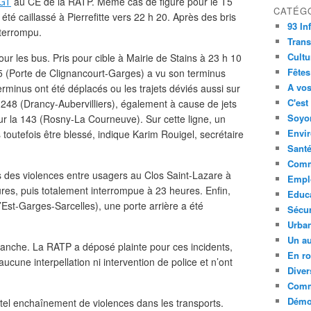
GT
au CE de la RATP. Même cas de figure pour le T5
CATÉG
été caillassé à Pierrefitte vers 22 h 20. Après des bris
93 In
nterrompu.
Trans
Cultu
our les bus. Pris pour cible à Mairie de Stains à 23 h 10
Fêtes
255 (Porte de Clignancourt-Garges) a vu son terminus
A vos
rminus ont été déplacés ou les trajets déviés aussi sur
C'est
 248 (Drancy-Aubervilliers), également à cause de jets
Soyon
sur la 143 (Rosny-La Courneuve). Sur cette ligne, un
Envi
s toutefois être blessé, indique Karim Rouigel, secrétaire
Sant
Comm
s des violences entre usagers au Clos Saint-Lazare à
Empl
eures, puis totalement interrompue à 23 heures. Enfin,
Educ
’Est-Garges-Sarcelles), une porte arrière a été
Sécur
Urba
Un au
anche. La RATP a déposé plainte pour ces incidents,
En ro
ucune interpellation ni intervention de police et n’ont
Diver
Comm
Démoc
n tel enchaînement de violences dans les transports.