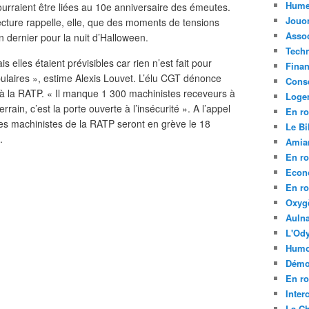
Hume
ourraient être liées au 10e anniversaire des émeutes.
Jouo
fecture rappelle, elle, que des moments de tensions
Assoc
n dernier pour la nuit d’Halloween.
Tech
 elles étaient prévisibles car rien n’est fait pour
Fina
pulaires », estime Alexis Louvet. L’élu CGT dénonce
Conse
la RATP. « Il manque 1 300 machinistes receveurs à
Loge
rrain, c’est la porte ouverte à l’insécurité ». A l’appel
En ro
es machinistes de la RATP seront en grève le 18
Le Bil
.
Amia
En ro
Econ
En ro
Oxyg
Aulna
L'Ody
Humo
Démo
En ro
Inte
La C