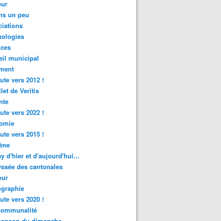
ur
ns un peu
iations
nologies
nces
il municipal
ment
ute vers 2012 !
let de Veritis
nte
ute vers 2022 !
omie
ute vers 2015 !
ène
y d'hier et d'aujourd'hui...
ssée des cantonales
ur
graphie
ute vers 2020 !
rcommunalité
hanson du dimanche