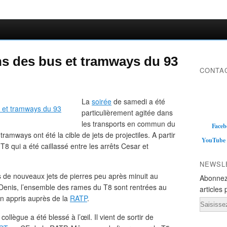
ns des bus et tramways du 93
CONTAC
La
soirée
de samedi a été
particulièrement agitée dans
les transports en commun du
Faceb
ramways ont été la cible de jets de projectiles. A partir
YouTube
 T8 qui a été caillassé entre les arrêts Cesar et
NEWSL
s de nouveaux jets de pierres peu après minuit au
Abonnez
-Denis, l’ensemble des rames du T8 sont rentrées au
articles 
on appris auprès de la
RATP
.
Email
llègue a été blessé à l’œil. Il vient de sortir de