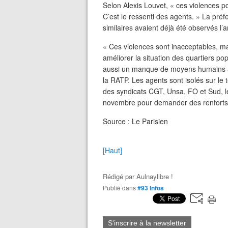
Selon Alexis Louvet, « ces violences p
C’est le ressenti des agents. » La pré
similaires avaient déjà été observés l’a
« Ces violences sont inacceptables, mais
améliorer la situation des quartiers po
aussi un manque de moyens humains à 
la RATP. Les agents sont isolés sur le te
des syndicats CGT, Unsa, FO et Sud, l
novembre pour demander des renforts
Source : Le Parisien
[Haut]
Rédigé par
Aulnaylibre !
Publié dans
#93 Infos
S'inscrire à la newsletter