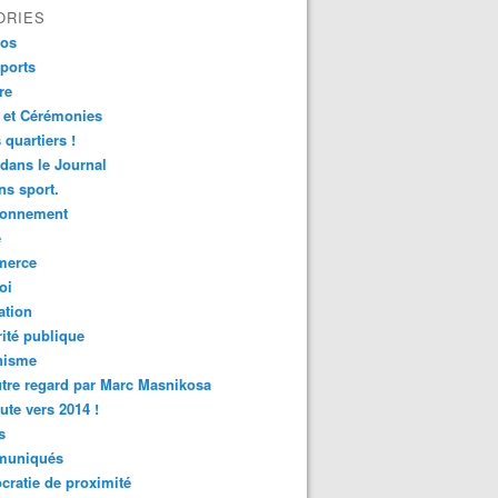
ORIES
fos
ports
re
 et Cérémonies
 quartiers !
 dans le Journal
s sport.
ronnement
é
erce
oi
ation
ité publique
nisme
tre regard par Marc Masnikosa
ute vers 2014 !
s
uniqués
ratie de proximité