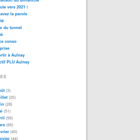
ute vers 2021 !
avez la parole
té
o du tunnel
té
ce conso
prise
rtir à Aulnay
ctif PLU Aulnay
VES
oût
(3)
illet
(25)
in
(28)
ai
(51)
ril
(56)
ars
(65)
vrier
(40)
nvier
(44)