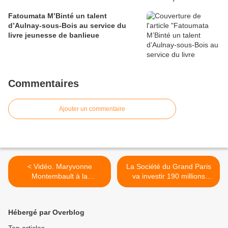
Fatoumata M’Binté un talent
d’Aulnay-sous-Bois au service du
livre jeunesse de banlieue
Commentaires
Ajouter un commentaire
< Vidéo. Maryvonne
La Société du Grand Paris
Montembault à la
va investir 190 millions
commémoration de la fin de
d’euros sur le site PSA
la guerre 14-18 le 11
d’Aulnay-sous-Bois >
novembre 2015 à Aulnay-
Hébergé par Overblog
sous-Bois