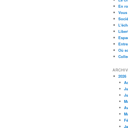
En ro
Vous 
Socié
L'éch
Liber
Espa
Entre
Où so
Colle
ARCHI
2026
A
Ju
Ju
M
Av
M
Fé
Ja