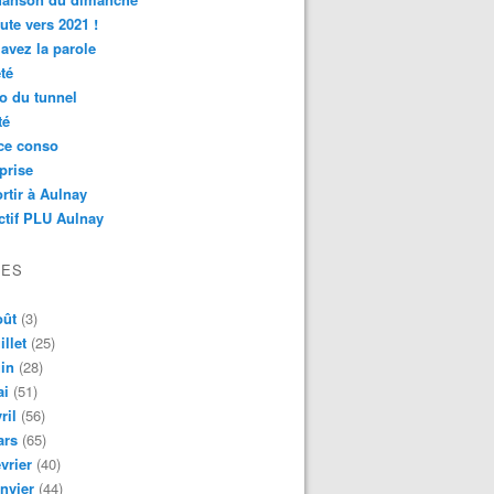
ute vers 2021 !
avez la parole
té
o du tunnel
té
ce conso
prise
rtir à Aulnay
ctif PLU Aulnay
VES
oût
(3)
illet
(25)
in
(28)
ai
(51)
ril
(56)
ars
(65)
vrier
(40)
nvier
(44)