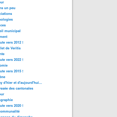
ur
ns un peu
iations
nologies
nces
il municipal
ment
ute vers 2012 !
let de Veritis
nte
ute vers 2022 !
omie
ute vers 2015 !
ène
y d'hier et d'aujourd'hui...
ssée des cantonales
ur
graphie
ute vers 2020 !
rcommunalité
hanson du dimanche