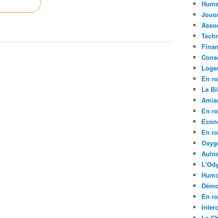
Hume
Jouo
Assoc
Tech
Fina
Conse
Loge
En ro
Le Bil
Amia
En ro
Econ
En ro
Oxyg
Aulna
L'Ody
Humo
Démo
En ro
Inte
La C