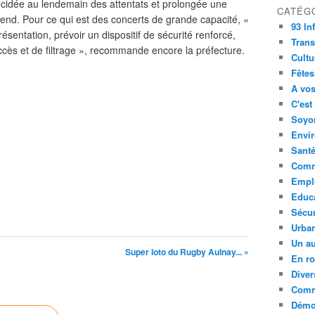
 décidée au lendemain des attentats et prolongée une
CATÉG
k-end. Pour ce qui est des concerts de grande capacité, «
93 In
ésentation, prévoir un dispositif de sécurité renforcé,
Trans
cès et de filtrage », recommande encore la préfecture.
Cultu
Fêtes
A vos
C'est
Soyon
Envi
Sant
Comm
Empl
Educ
Sécur
Urba
Un au
Super loto du Rugby Aulnay... »
En ro
Diver
Comm
Démoc