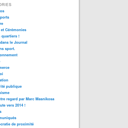
ORIES
fos
ports
re
 et Cérémonies
 quartiers !
 dans le Journal
s sport.
ronnement
é
erce
oi
ation
ité publique
nisme
tre regard par Marc Masnikosa
ute vers 2014 !
s
uniqués
ratie de proximité