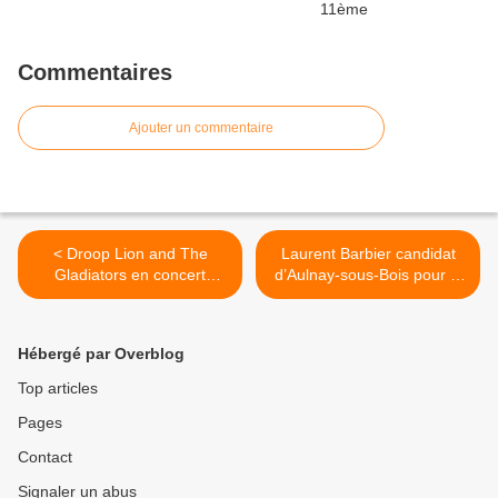
Commentaires
Ajouter un commentaire
< Droop Lion and The
Laurent Barbier candidat
Gladiators en concert
d’Aulnay-sous-Bois pour le
dimanche au Cap à Aulnay-
Front de Gauche aux
sous-Bois
élections régionales de
2015 en Ile-de-France >
Hébergé par Overblog
Top articles
Pages
Contact
Signaler un abus