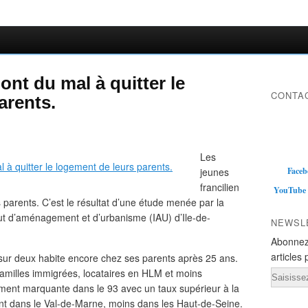
ont du mal à quitter le
CONTAC
arents.
Les
jeunes
Faceb
francilien
YouTube
 parents. C’est le résultat d’une étude menée par la
tut d’aménagement et d’urbanisme (IAU) d’Ile-de-
NEWSL
Abonnez
articles 
sur deux habite encore chez ses parents après 25 ans.
 familles immigrées, locataires en HLM et moins
Email
rement marquante dans le 93 avec un taux supérieur à la
nt dans le Val-de-Marne, moins dans les Haut-de-Seine.