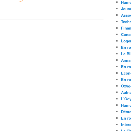
Hume
Jouo
Assoc
Tech
Fina
Conse
Loge
En ro
Le Bil
Amia
En ro
Econ
En ro
Oxyg
Aulna
L'Ody
Humo
Démo
En ro
Inte
La C