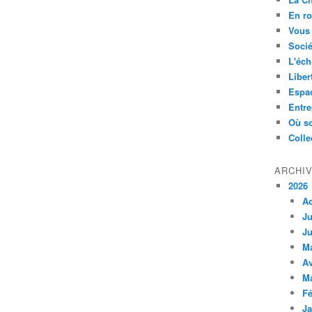
En ro
Vous 
Socié
L'éch
Liber
Espa
Entre
Où so
Colle
ARCHI
2026
A
Ju
Ju
M
Av
M
Fé
Ja