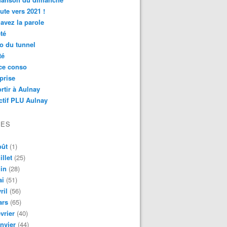
ute vers 2021 !
avez la parole
té
o du tunnel
té
ce conso
prise
rtir à Aulnay
ctif PLU Aulnay
VES
oût
(1)
illet
(25)
in
(28)
ai
(51)
ril
(56)
ars
(65)
vrier
(40)
nvier
(44)