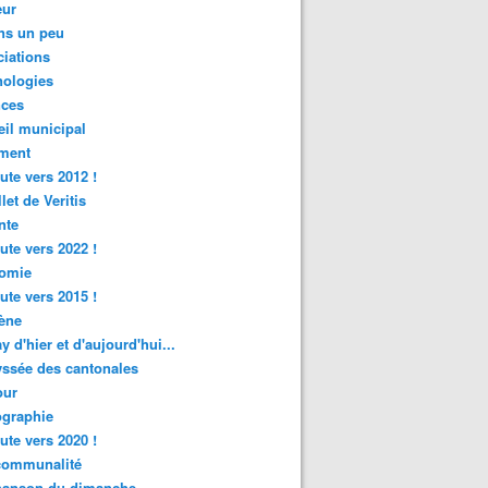
ur
ns un peu
iations
nologies
nces
il municipal
ment
ute vers 2012 !
let de Veritis
nte
ute vers 2022 !
omie
ute vers 2015 !
ène
y d'hier et d'aujourd'hui...
ssée des cantonales
ur
graphie
ute vers 2020 !
rcommunalité
hanson du dimanche