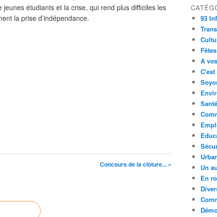
 jeunes étudiants et la crise, qui rend plus difficiles les
CATÉG
inent la prise d’indépendance.
93 In
Trans
Cultu
Fêtes
A vos
C'est
Soyon
Envi
Sant
Comm
Empl
Educ
Sécur
Urba
Concours de la clôture... »
Un au
En ro
Diver
Comm
Démoc