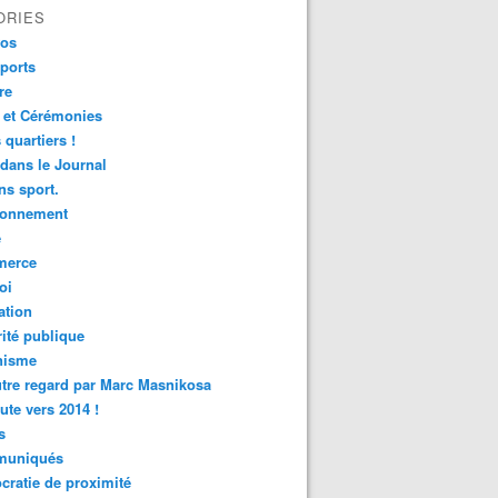
ORIES
fos
ports
re
 et Cérémonies
 quartiers !
 dans le Journal
s sport.
ronnement
é
erce
oi
ation
ité publique
nisme
tre regard par Marc Masnikosa
ute vers 2014 !
s
uniqués
ratie de proximité