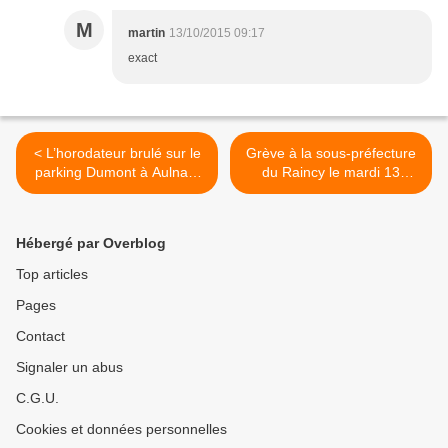
M
martin
13/10/2015 09:17
exact
< L’horodateur brulé sur le
Grève à la sous-préfecture
parking Dumont à Aulnay-
du Raincy le mardi 13
sous-Bois déjà remplacé !
octobre 2015 >
Hébergé par Overblog
Top articles
Pages
Contact
Signaler un abus
C.G.U.
Cookies et données personnelles