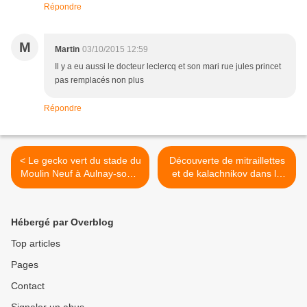
Répondre
M
Martin
03/10/2015 12:59
Il y a eu aussi le docteur leclercq et son mari rue jules princet
pas remplacés non plus
Répondre
< Le gecko vert du stade du
Découverte de mitraillettes
Moulin Neuf à Aulnay-sous-
et de kalachnikov dans le
Bois
quartier des Beaudottes à
Sevran >
Hébergé par Overblog
Top articles
Pages
Contact