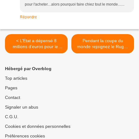
pour l'acheter....alors pourquoi faire chiez tout le monde.......
Répondre
< L’Etat a dépensé 8
Pendant la coupe du
millions d’euros pour les
monde rejoignez le Rugby
villages d’insertion de Roms
Aulnay Club d’Aulnay-sous-
en Seine-Saint-Denis
Bois ! >
Hébergé par Overblog
Top articles
Pages
Contact
Signaler un abus
C.G.U.
Cookies et données personnelles
Préférences cookies