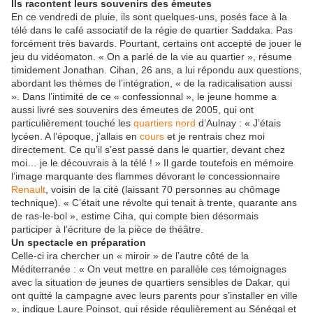
Ils racontent leurs souvenirs des émeutes
En ce vendredi de pluie, ils sont quelques-uns, posés face à la
télé dans le café associatif de la régie de quartier Saddaka. Pas
forcément très bavards. Pourtant, certains ont accepté de jouer le
jeu du vidéomaton. « On a parlé de la vie au quartier », résume
timidement Jonathan. Cihan, 26 ans, a lui répondu aux questions,
abordant les thèmes de l’intégration, « de la radicalisation aussi
». Dans l’intimité de ce « confessionnal », le jeune homme a
aussi livré ses souvenirs des émeutes de 2005, qui ont
particulièrement touché les
quartiers nord
d’Aulnay : « J’étais
lycéen. A l’époque, j’allais en
cours
et je rentrais chez moi
directement. Ce qu’il s’est passé dans le quartier, devant chez
moi… je le découvrais à la télé ! » Il garde toutefois en mémoire
l’image marquante des flammes dévorant le concessionnaire
Renault
, voisin de la cité (laissant 70 personnes au chômage
technique). « C’était une révolte qui tenait à trente, quarante ans
de ras-le-bol », estime Ciha, qui compte bien désormais
participer à l’écriture de la pièce de théâtre.
Un spectacle en préparation
Celle-ci ira chercher un « miroir » de l’autre côté de la
Méditerranée : « On veut mettre en parallèle ces témoignages
avec la situation de jeunes de quartiers sensibles de Dakar, qui
ont quitté la campagne avec leurs parents pour s’installer en ville
», indique Laure Poinsot, qui réside régulièrement au Sénégal et