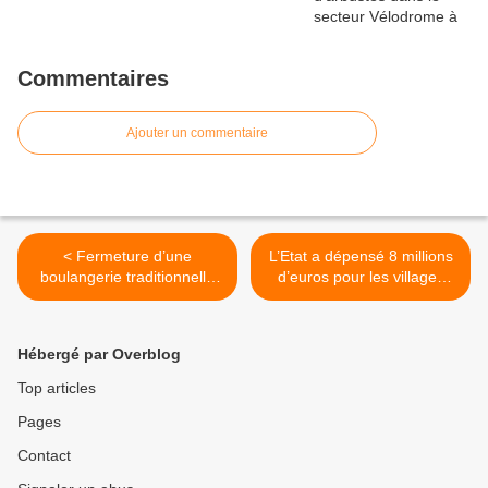
Commentaires
Ajouter un commentaire
< Fermeture d’une
L’Etat a dépensé 8 millions
boulangerie traditionnelle
d’euros pour les villages
boulevard Lefèvre à
d’insertion de Roms en
Aulnay-sous-Bois
Seine-Saint-Denis >
Hébergé par Overblog
Top articles
Pages
Contact