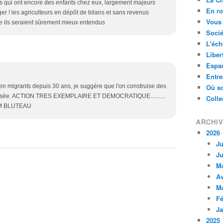
s qui ont encore des enfants chez eux, largement majeurs
En ro
er ! les agriculteurs en dépôt de bilans et sans revenus
Vous 
e ils seraient sûrement mieux entendus
Socié
L'éch
Liber
Espa
Entre
en migrants depuis 30 ans, je suggère que l'on construise des
Où so
élysée. ACTION TRES EXEMPLAIRE ET DEMOCRATIQUE..........
Colle
J M BLUTEAU
ARCHI
2026
Ju
Ju
M
Av
M
Fé
Ja
2025