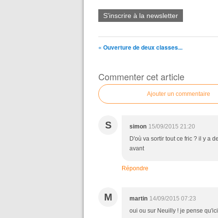
S'inscrire à la newsletter
« Ouverture de deux classes...
Commenter cet article
Ajouter un commentaire
S
simon
15/09/2015 21:20
D'où va sortir tout ce fric ? il y 
avant
Répondre
M
martin
14/09/2015 07:23
oui ou sur Neuilly ! je pense qu'ic