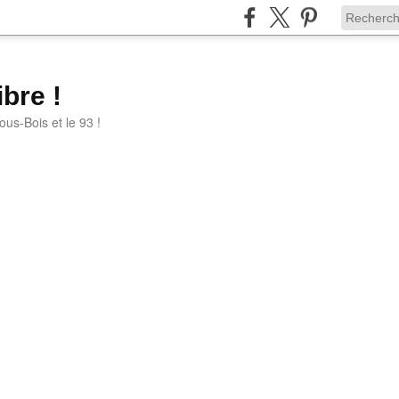
bre !
ous-Bois et le 93 !