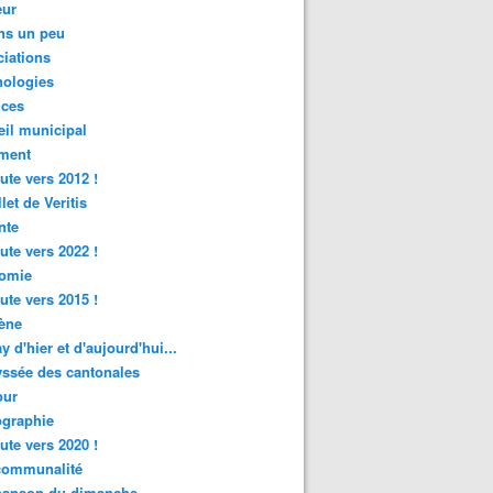
ur
ns un peu
iations
nologies
nces
il municipal
ment
ute vers 2012 !
let de Veritis
nte
ute vers 2022 !
omie
ute vers 2015 !
ène
y d'hier et d'aujourd'hui...
ssée des cantonales
ur
graphie
ute vers 2020 !
rcommunalité
hanson du dimanche