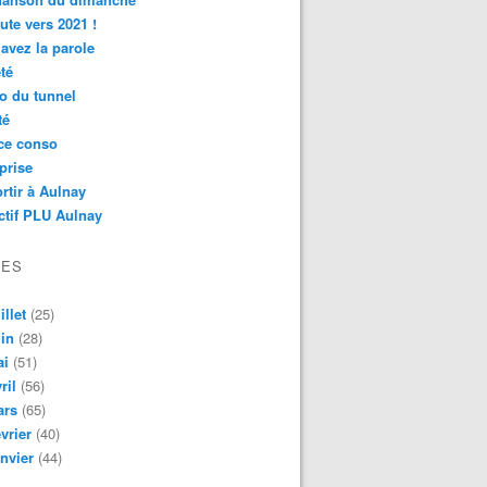
ute vers 2021 !
avez la parole
té
o du tunnel
té
ce conso
prise
rtir à Aulnay
ctif PLU Aulnay
VES
illet
(25)
in
(28)
ai
(51)
ril
(56)
ars
(65)
vrier
(40)
nvier
(44)