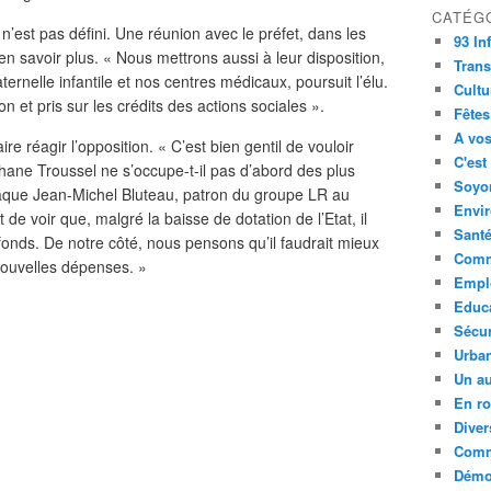
CATÉG
 n’est pas défini. Une réunion avec le préfet, dans les
93 In
’en savoir plus. « Nous mettrons aussi à leur disposition,
Trans
ernelle infantile et nos centres médicaux, poursuit l’élu.
Cultu
 et pris sur les crédits des actions sociales ».
Fêtes
A vos
 réagir l’opposition. « C’est bien gentil de vouloir
C'est
hane Troussel ne s’occupe-t-il pas d’abord des plus
Soyon
ttaque Jean-Michel Bluteau, patron du groupe LR au
Envi
 de voir que, malgré la baisse de dotation de l’Etat, il
Sant
nds. De notre côté, nous pensons qu’il faudrait mieux
Comm
nouvelles dépenses. »
Empl
Educ
Sécur
Urba
Un au
En ro
Diver
Comm
Démoc