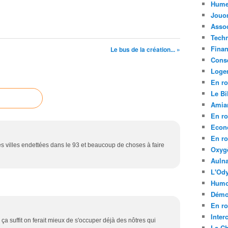
Hume
Jouo
Assoc
Tech
Fina
Le bus de la création... »
Conse
Loge
En ro
Le Bil
Amia
En ro
Econ
En ro
a des villes endettées dans le 93 et beaucoup de choses à faire
Oxyg
Aulna
L'Ody
Humo
Démo
En ro
Inte
i ça suffit on ferait mieux de s'occuper déjà des nôtres qui
La C