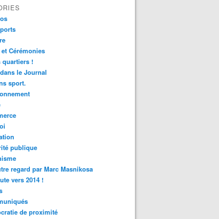
ORIES
fos
ports
re
 et Cérémonies
 quartiers !
 dans le Journal
s sport.
ronnement
é
erce
oi
ation
ité publique
nisme
tre regard par Marc Masnikosa
ute vers 2014 !
s
uniqués
ratie de proximité