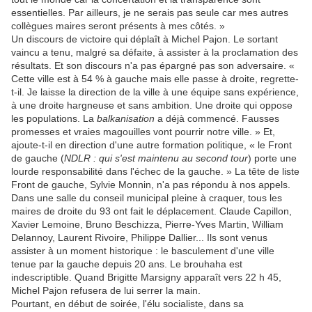
essentielles. Par ailleurs, je ne serais pas seule car mes autres
collègues maires seront présents à mes côtés. »
Un discours de victoire qui déplaît à Michel Pajon. Le sortant
vaincu a tenu, malgré sa défaite, à assister à la proclamation des
résultats. Et son discours n'a pas épargné pas son adversaire. «
Cette ville est à 54 % à gauche mais elle passe à droite, regrette-
t-il. Je laisse la direction de la ville à une équipe sans expérience,
à une droite hargneuse et sans ambition. Une droite qui oppose
les populations. La
balkanisation
a déjà commencé. Fausses
promesses et vraies magouilles vont pourrir notre ville. » Et,
ajoute-t-il en direction d'une autre formation politique, « le Front
de gauche (
NDLR : qui s'est maintenu au second tour
) porte une
lourde responsabilité dans l'échec de la gauche. » La tête de liste
Front de gauche, Sylvie Monnin, n'a pas répondu à nos appels.
Dans une salle du conseil municipal pleine à craquer, tous les
maires de droite du 93 ont fait le déplacement. Claude Capillon,
Xavier Lemoine, Bruno Beschizza, Pierre-Yves Martin, William
Delannoy, Laurent Rivoire, Philippe Dallier... Ils sont venus
assister à un moment historique : le basculement d'une ville
tenue par la gauche depuis 20 ans. Le brouhaha est
indescriptible. Quand Brigitte Marsigny apparaît vers 22 h 45,
Michel Pajon refusera de lui serrer la main.
Pourtant, en début de soirée, l'élu socialiste, dans sa