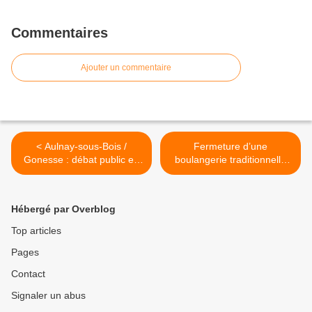
Commentaires
Ajouter un commentaire
< Aulnay-sous-Bois /
Fermeture d’une
Gonesse : débat public en
boulangerie traditionnelle
2016 sur le centre
boulevard Lefèvre à
commercial Europa City
Aulnay-sous-Bois >
Hébergé par Overblog
Top articles
Pages
Contact
Signaler un abus