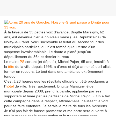
À la faveur
de 33 petites voix d'avance, Brigitte Marsigny, 62
ans, est devenue hier le nouveau maire (Les Républicains) de
Noisy-le-Grand. Voici l'incroyable résultat du second tour des
municipales partielles, qui n'est tombé qu'au terme d'un
suspense invraisemblable. Le doute a plané jusqu'au
dépouillement du 36e et dernier bureau.
Le maire
PS
sortant (et député), Michel Pajon, 65 ans, installé à
la
tête
de la ville depuis 1995, a d'ores et déjà annoncé qu'il allait
former un recours. Le tout dans une ambiance extrêmement
tendue.
C'est à 23 heures que les résultats officiels ont été proclamés à
l'
hôtel
de ville. Très rapidement, Brigitte Marsigny, élue
municipale depuis 2008, prend la parole, applaudie par ses
supporters et huée par les partisans de Michel Pajon. « On a fait
cette campagne dans le respect, affirme-t-elle, haussant la voix
pour se faire entendre. Je serais le maire de tous les Noiséens.
Je n'ai pas fait de fausse promesse et ma porte sera ouverte à
tout le monde car la concertation et la transparence sont