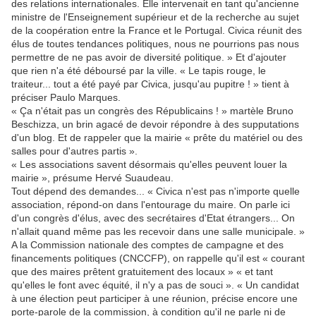
des relations internationales. Elle intervenait en tant qu'ancienne
ministre de l'Enseignement supérieur et de la recherche au sujet
de la coopération entre la France et le Portugal. Civica réunit des
élus de toutes tendances politiques, nous ne pourrions pas nous
permettre de ne pas avoir de diversité politique. » Et d'ajouter
que rien n'a été déboursé par la ville. « Le tapis rouge, le
traiteur... tout a été payé par Civica, jusqu'au pupitre ! » tient à
préciser Paulo Marques.
« Ça n'était pas un congrès des Républicains ! » martèle Bruno
Beschizza, un brin agacé de devoir répondre à des supputations
d'un blog. Et de rappeler que la mairie « prête du matériel ou des
salles pour d'autres partis ».
« Les associations savent désormais qu'elles peuvent louer la
mairie », présume Hervé Suaudeau.
Tout dépend des demandes... « Civica n'est pas n'importe quelle
association, répond-on dans l'entourage du maire. On parle ici
d'un congrès d'élus, avec des secrétaires d'Etat étrangers... On
n'allait quand même pas les recevoir dans une salle municipale. »
A la Commission nationale des comptes de campagne et des
financements politiques (CNCCFP), on rappelle qu'il est « courant
que des maires prêtent gratuitement des locaux » « et tant
qu'elles le font avec équité, il n'y a pas de souci ». « Un candidat
à une élection peut participer à une réunion, précise encore une
porte-parole de la commission, à condition qu'il ne parle ni de