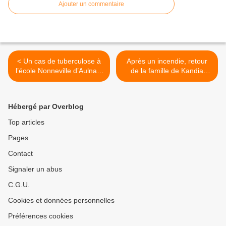
Ajouter un commentaire
< Un cas de tuberculose à
Après un incendie, retour
l’école Nonneville d’Aulnay-
de la famille de Kandia
sous-Bois
dans son appartement de la
Rose des Vents à Aulnay-
sous-Bois >
Hébergé par Overblog
Top articles
Pages
Contact
Signaler un abus
C.G.U.
Cookies et données personnelles
Préférences cookies