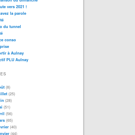
ute vers 2021 !
avez la parole
té
o du tunnel
té
ce conso
prise
rtir à Aulnay
ctif PLU Aulnay
VES
oût
(8)
illet
(25)
in
(28)
ai
(51)
ril
(56)
ars
(65)
vrier
(40)
nvier
(44)