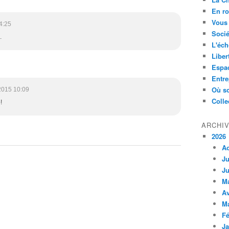
En ro
Vous 
4:25
Socié
.
L'éch
Liber
Espa
Entre
Où so
2015 10:09
Colle
!
ARCHI
2026
A
Ju
Ju
M
Av
M
Fé
Ja