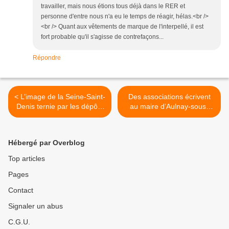
travailler, mais nous étions tous déjà dans le RER et
personne d'entre nous n'a eu le temps de réagir, hélas.<br />
<br /> Quant aux vêtements de marque de l'interpellé, il est
fort probable qu'il s'agisse de contrefaçons...
Répondre
< L’image de la Seine-Saint-
Des associations écrivent
Denis ternie par les dépôts
au maire d’Aulnay-sous-
sauvages d’ordures
Bois Bruno Beschizza sur le
bétonnage et la révision du
PLU >
Hébergé par Overblog
Top articles
Pages
Contact
Signaler un abus
C.G.U.