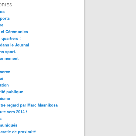
ORIES
fos
ports
re
 et Cérémonies
 quartiers !
 dans le Journal
s sport.
ronnement
é
erce
oi
ation
ité publique
nisme
tre regard par Marc Masnikosa
ute vers 2014 !
s
uniqués
ratie de proximité