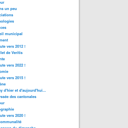
ur
ns un peu
iations
nologies
nces
il municipal
ment
ute vers 2012 !
let de Veritis
nte
ute vers 2022 !
omie
ute vers 2015 !
ène
y d'hier et d'aujourd'hui...
ssée des cantonales
ur
graphie
ute vers 2020 !
rcommunalité
hanson du dimanche