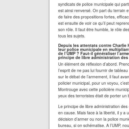
syndicats de police municipale qui par
est ainsi renversé. On part du terrain 
de faire des propositions fortes, efficac
est ensuite de voir ce qu’il peut repre
son rôle. Il faut être humble, le rôle de
tous les sujets.
Depuis les attentats contre Charlie 
leur police municipale en multipliant
de l’UMP ? Faut-il généraliser l’arm
principe de libre administration des c
Un élément de réflexion d’abord. Preno
l’esprit de ne pas lui fournir de tablea
sur le débat de l’armement, il faut ava
policier municipal, pour un voyou, c’
Montrouge avec cette policière municip
yeux des terroristes était de porter un 
Le principe de libre administration des c
en cause. Mais face à la liberté, il y a
décision d’armer ou non la police muni
bureau, si on schématise. A l’UMP, nou