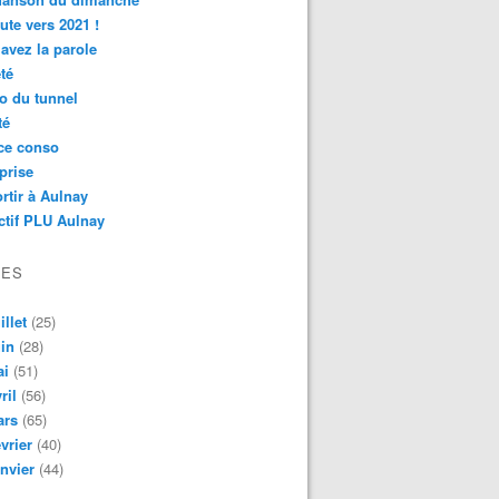
ute vers 2021 !
avez la parole
té
o du tunnel
té
ce conso
prise
rtir à Aulnay
ctif PLU Aulnay
VES
illet
(25)
in
(28)
ai
(51)
ril
(56)
ars
(65)
vrier
(40)
nvier
(44)