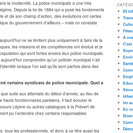
dans la modernité. La police municipale a une très
CATÉG
 régime. Depuis la loi de 1884 qui a posé les fondements
93 In
ale et de son champ d’action, des évolutions ont certes
Trans
litique du gouvernement d’ailleurs – mais on constate
Cultu
Fêtes
A vos
aujourd’hui ne se limitent plus uniquement à faire de la
C'est
sques, les missions et les compétences ont évolué et je
Soyon
opulation qui sont fortes envers leur police municipale.
Envi
t aujourd’hui comprendre qu’un policier municipal n’ait
Sant
’identité lorsque l’on sait qu’ils sont parfois dans des
Comm
Empl
ré certains syndicats de police municipale. Quel a
Educ
Sécur
e que suite aux attentats du début d’année, au lieu de
Urba
 hauts fonctionnaires parisiens, il faut écouter le
Un au
oncours Lépine ou autres catalogues à la Prévert de
En ro
nt pu l’entendre chez certains responsables
Diver
Comm
Démoc
s, tous les professionnels, et donc à ce titre aussi les