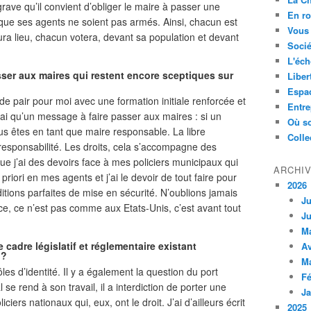
rave qu’il convient d’obliger le maire à passer une
En ro
 que ses agents ne soient pas armés. Ainsi, chacun est
Vous 
ura lieu, chacun votera, devant sa population et devant
Socié
L'éch
ser aux maires qui restent encore sceptiques sur
Liber
Espa
de pair pour moi avec une formation initiale renforcée et
Entre
’ai qu’un message à faire passer aux maires : si un
Où so
ous êtes en tant que maire responsable. La libre
Colle
 responsabilité. Les droits, cela s’accompagne des
 que j’ai des devoirs face à mes policiers municipaux qui
ARCHI
 priori en mes agents et j’ai le devoir de tout faire pour
2026
ditions parfaites de mise en sécurité. N’oublions jamais
Ju
ce, ce n’est pas comme aux Etats-Unis, c’est avant tout
Ju
M
e cadre législatif et réglementaire existant
Av
 ?
M
ôles d’identité. Il y a également la question du port
Fé
 se rend à son travail, il a interdiction de porter une
Ja
ers nationaux qui, eux, ont le droit. J’ai d’ailleurs écrit
2025