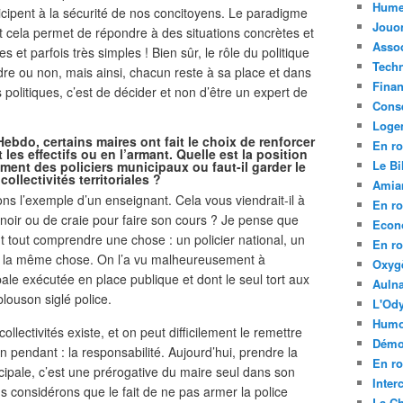
Hume
ticipent à la sécurité de nos concitoyens. Le paradigme
Jouo
et cela permet de répondre à des situations concrètes et
Assoc
es et parfois très simples ! Bien sûr, le rôle du politique
Tech
ndre ou non, mais ainsi, chacun reste à sa place et dans
Fina
s politiques, c’est de décider et non d’être un expert de
Conse
Loge
Hebdo, certains maires ont fait le choix de renforcer
En ro
 les effectifs ou en l’armant. Quelle est la position
Le Bil
ement des policiers municipaux ou faut-il garder le
ollectivités territoriales ?
Amia
ns l’exemple d’un enseignant. Cela vous viendrait-il à
En ro
u noir ou de craie pour faire son cours ? Je pense que
Econ
nt tout comprendre une chose : un policier national, un
En ro
est la même chose. On l’a vu malheureusement à
Oxyg
ale exécutée en place publique et dont le seul tort aux
Aulna
blouson siglé police.
L'Ody
Humo
ollectivités existe, et on peut difficilement le remettre
Démo
 un pendant : la responsabilité. Aujourd’hui, prendre la
En ro
cipale, c’est une prérogative du maire seul dans son
Inte
s considérons que le fait de ne pas armer la police
La C