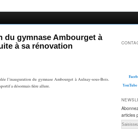
on du gymnase Ambourget à
CONTAC
ite à sa rénovation
Faceb
oulée l’inauguration du gymnase Ambourget à Aulnay-sous-Bois.
YouTube
ortif a désormais fière allure.
NEWSL
Abonnez
articles 
Email