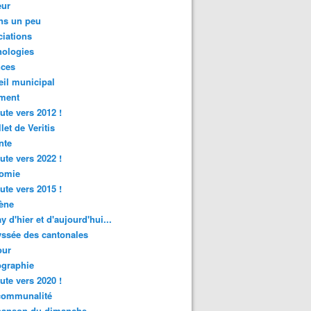
ur
ns un peu
iations
nologies
nces
il municipal
ment
ute vers 2012 !
let de Veritis
nte
ute vers 2022 !
omie
ute vers 2015 !
ène
y d'hier et d'aujourd'hui...
ssée des cantonales
ur
graphie
ute vers 2020 !
rcommunalité
hanson du dimanche