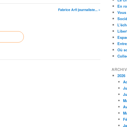
En ro
Fabrice Arfi journaliste... »
Vous 
Socié
L'éch
Liber
Espa
Entre
Où so
Colle
ARCHI
2026
A
Ju
Ju
M
Av
M
Fé
Ja