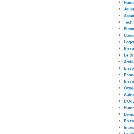
Hume
Jouo
Assoc
Tech
Fina
Conse
Loge
En ro
Le Bil
Amia
En ro
Econ
En ro
Oxyg
Aulna
L'Ody
Humo
Démo
En ro
Inte
La C