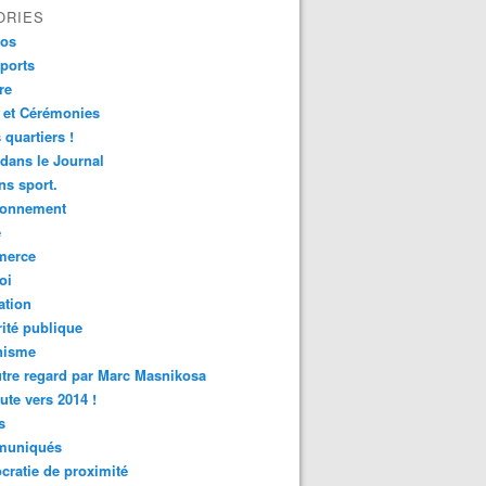
ORIES
fos
ports
re
 et Cérémonies
 quartiers !
 dans le Journal
s sport.
ronnement
é
erce
oi
ation
ité publique
nisme
tre regard par Marc Masnikosa
ute vers 2014 !
s
uniqués
ratie de proximité