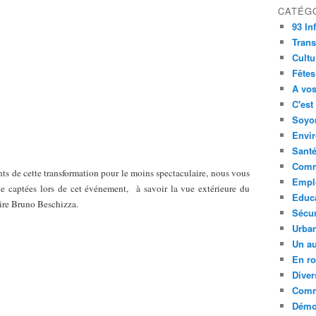
CATÉG
93 In
Trans
Cultu
Fêtes
A vos
C'est
Soyon
Envi
Sant
Comm
nts de cette transformation pour le moins spectaculaire, nous vous
Empl
 captées lors de cet événement, à savoir la vue extérieure du
Educ
aire Bruno Beschizza.
Sécur
Urba
Un au
En ro
Diver
Comm
Démoc