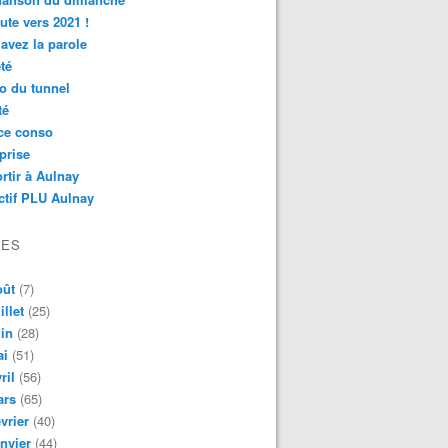
ute vers 2021 !
avez la parole
té
o du tunnel
té
ce conso
prise
rtir à Aulnay
ctif PLU Aulnay
VES
oût
(7)
illet
(25)
in
(28)
ai
(51)
ril
(56)
ars
(65)
vrier
(40)
nvier
(44)