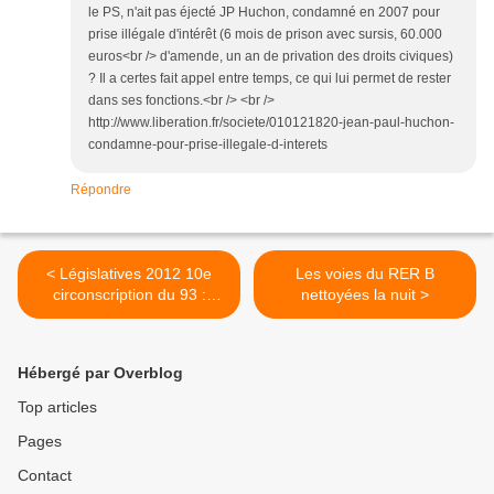
le PS, n'ait pas éjecté JP Huchon, condamné en 2007 pour
prise illégale d'intérêt (6 mois de prison avec sursis, 60.000
euros<br /> d'amende, un an de privation des droits civiques)
? Il a certes fait appel entre temps, ce qui lui permet de rester
dans ses fonctions.<br /> <br />
http://www.liberation.fr/societe/010121820-jean-paul-huchon-
condamne-pour-prise-illegale-d-interets
Répondre
< Législatives 2012 10e
Les voies du RER B
circonscription du 93 :
nettoyées la nuit >
Hervé Suaudeau et Marc
Masnikosa s'expriment sur
les déséquilibres territoriaux
Hébergé par Overblog
entre l'Ouest et l'Est
parisien
Top articles
Pages
Contact