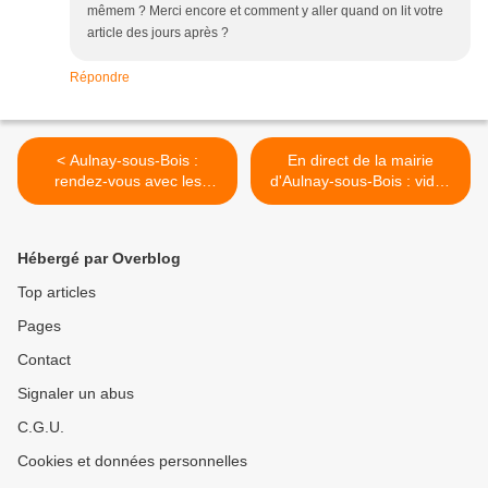
mêmem ? Merci encore et comment y aller quand on lit votre
article des jours après ?
Répondre
< Aulnay-sous-Bois :
En direct de la mairie
rendez-vous avec les
d'Aulnay-sous-Bois : vidéo
vampires le jeudi 10 mai à
de la réaction de Daniel
l'espace Jacques Prévert
Goldberg à l'élection de
François Hollande >
Hébergé par Overblog
Top articles
Pages
Contact
Signaler un abus
C.G.U.
Cookies et données personnelles