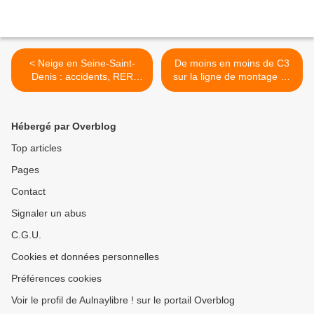
< Neige en Seine-Saint-
De moins en moins de C3
Denis : accidents, RER
sur la ligne de montage de
ralentis, pas de bus, tous
PSA Aulnay-sous-Bois >
les parcs fermés, what else
?
Hébergé par Overblog
Top articles
Pages
Contact
Signaler un abus
C.G.U.
Cookies et données personnelles
Préférences cookies
Voir le profil de Aulnaylibre ! sur le portail Overblog