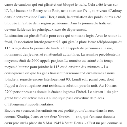
cause de camions qui ont glissé et ont bloqué le trafic. Cela a été le cas sur
l’A 3, à hauteur de Rosny-sous-Bois, mais aussi sur l’A 1, au niveau d’Aulnay,
dans le sens province-
Paris
. Hier, à midi, la circulation des poids lourds a été
bloquée à l’entrée de la région parisienne. Dans la journée, le trafic est
devenu fluide sur les principaux axes du département.
La situation est plus difficile pour ceux qui sont sans logis. Avec le retour du
froid, l’association Interlogement 93, qui gère la plate-forme téléphonique du
115, a reçu dans la journée de lundi 3 800 appels de personnes à la rue,
notamment des jeunes, et en attendait autant hier. La semaine précédente, la
moyenne était de 2600 appels par jour. Le numéro est saturé et le temps
moyen d’attente pour joindre le 115 est d’environ dix minutes. « La
conséquence est que les gens finissent par renoncer d’eux-mêmes à nous
joindre », regrette encore Interlogement 93. Lundi soir, parmi ceux dont
l’appel a abouti, quinze sont restés sans solution pour la nuit. Au 10 mars,
2700 personnes sans domicile étaient logées à l’hôtel. Le niveau 1 du plan
grand froid est activé mais il n’implique pas l’ouverture de places
d’hébergement supplémentaires.
Encore en vacances, les enfants en ont profité pour s’amuser dans la rue,
comme Khadija, 9 ans, et son frère Younès, 11 ans, qui s’en sont donné à
cœur joie sur la place du 8-Mai-1945 à Saint-Denis. « C’est un peu comme si