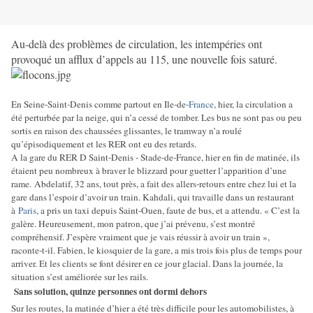
Au-delà des problèmes de circulation, les intempéries ont
provoqué un afflux d’appels au 115, une nouvelle fois saturé.
En Seine-Saint-Denis comme partout en Ile-de-
France
, hier, la circulation a
été perturbée par la neige, qui n’a cessé de tomber. Les bus ne sont pas ou peu
sortis en raison des chaussées glissantes, le tramway n’a roulé
qu’épisodiquement et les RER ont eu des retards.
A la gare du RER D Saint-Denis - Stade-de-France, hier en fin de matinée, ils
étaient peu nombreux à braver le blizzard pour guetter l’apparition d’une
rame. Abdelatif, 32 ans, tout près, a fait des allers-retours entre chez lui et la
gare dans l’espoir d’avoir un train. Kahdali, qui travaille dans un restaurant
à
Paris
, a pris un taxi depuis Saint-Ouen, faute de bus, et a attendu. « C’est la
galère. Heureusement, mon patron, que j’ai prévenu, s’est montré
compréhensif. J’espère vraiment que je vais réussir à avoir un train »,
raconte-t-il. Fabien, le kiosquier de la gare, a mis trois fois plus de temps pour
arriver. Et les clients se font désirer en ce jour glacial. Dans la journée, la
situation s’est améliorée sur les rails.
Sans solution, quinze personnes ont dormi dehors
Sur les routes, la matinée d’hier a été très difficile pour les automobilistes, à