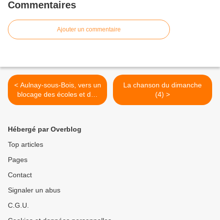
Commentaires
Ajouter un commentaire
< Aulnay-sous-Bois, vers un
La chanson du dimanche
blocage des écoles et des
(4) >
inspections le mercredi 1er
juin
Hébergé par Overblog
Top articles
Pages
Contact
Signaler un abus
C.G.U.