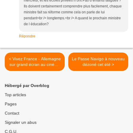
mercredi, et les écoles privées n ont Pas d enfants fatigués ?
Ils doivent certainement comprendre plus facilement, chaque
ministre fait sa réforme comme cela on parle de lui
pendant<br /> longtemps.<br /> A quand le prochain ministre
de l éducation?
Répondre
< Vivez France - Allemagne
Le Passe Navigo à nouveau
sur grand écran au cinéma
dézoné cet été >
EuropaCorp du centre
commercial Aéroville
Hébergé par Overblog
Top articles
Pages
Contact
Signaler un abus
C.G.U.