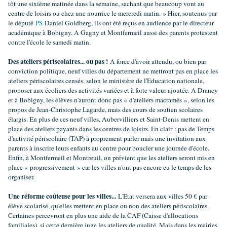
tôt une sixième matinée dans la semaine, sachant que beaucoup vont au
centre de loisirs ou chez une nourrice le mercredi matin. » Hier, soutenus par
le député
PS
Daniel Goldberg, ils ont été reçus en audience par le directeur
académique à Bobigny. A Gagny et Montfermeil aussi des parents protestent
contre l'école le samedi matin.
Des ateliers périscolaires... ou pas !
A force d'avoir attendu, ou bien par
conviction politique, neuf villes du département ne mettront pas en place les
ateliers périscolaires censés, selon le ministère de l'Education nationale,
proposer aux écoliers des activités variées et à forte valeur ajoutée. A Drancy
et à Bobigny, les élèves n'auront donc pas « d'ateliers macramés », selon les
propos de Jean-Christophe Lagarde, mais des cours de soutien scolaires
élargis. En plus de ces neuf villes, Aubervilliers et Saint-Denis mettent en
place des ateliers payants dans les centres de loisirs. En clair : pas de Temps
d'activité périscolaire (TAP) à proprement parler mais une invitation aux
parents à inscrire leurs enfants au centre pour boucler une journée d'école.
Enfin, à Montfermeil et Montreuil, on prévient que les ateliers seront mis en
place « progressivement » car les villes n'ont pas encore eu le temps de les
organiser.
Une réforme coûteuse pour les villes...
L'Etat versera aux villes 50 € par
élève scolarisé, qu'elles mettent en place ou non des ateliers périscolaires.
Certaines percevront en plus une aide de la CAF (Caisse d'allocations
familiales), si cette dernière juge les ateliers de qualité. Mais dans les mairies,