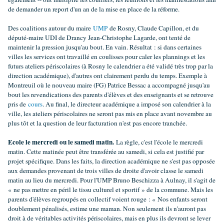
de demander un report d'un an de la mise en place de la réforme.
Des coalitions autour du maire
UMP
de Rosny, Claude Capillon, et du
député-maire UDI de Drancy Jean-Christophe Lagarde, ont tenté de
maintenir la pression jusqu'au bout. En vain. Résultat : si dans certaines
villes les services ont travaillé en coulisses pour caler les plannings et les
futurs ateliers périscolaires (à Rosny le calendrier a été validé très trop par la
direction académique), d'autres ont clairement perdu du temps. Exemple à
Montreuil où le nouveau maire (FG) Patrice Bessac a accompagné jusqu'au
bout les revendications des parents d'élèves et des enseignants et se retrouve
pris de
cours
. Au final, le directeur académique a imposé son calendrier à la
ville, les ateliers périscolaires ne seront pas mis en place avant novembre au
plus tôt et la question de leur facturation n'est pas encore tranchée.
Ecole le mercredi ou le samedi matin.
La règle, c'est l'école le mercredi
matin. Cette matinée peut être transférée au samedi, si cela est justifié par
projet spécifique. Dans les faits, la direction académique ne s'est pas opposée
aux demandes provenant de trois villes de droite d'avoir classe le samedi
matin au lieu du mercredi. Pour l'UMP Bruno Beschizza à Aulnay, il s'agit de
« ne pas mettre en péril le tissu culturel et sportif » de la commune. Mais les
parents d'élèves regroupés en collectif voient rouge : « Nos enfants seront
doublement pénalisés, estime une maman. Non seulement ils n'auront pas
droit à de véritables activités périscolaires, mais en plus ils devront se lever