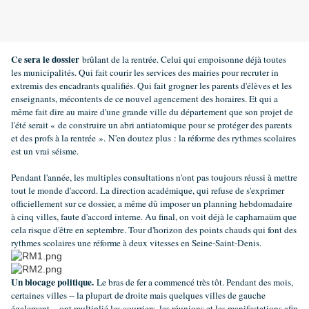
Ce sera le dossier
brûlant de la rentrée. Celui qui empoisonne déjà toutes
les municipalités. Qui fait courir les services des mairies pour recruter in
extremis des encadrants qualifiés. Qui fait grogner les parents d'élèves et les
enseignants, mécontents de ce nouvel agencement des horaires. Et qui a
même fait dire au maire d'une grande ville du département que son projet de
l'été serait « de construire un abri antiatomique pour se protéger des parents
et des profs à la rentrée ».
N'en doutez plus : la réforme des rythmes scolaires
est un vrai séisme.
Pendant l'année, les multiples consultations n'ont pas toujours réussi à mettre
tout le monde d'accord. La direction académique, qui refuse de s'exprimer
officiellement sur ce dossier, a même dû imposer un planning hebdomadaire
à cinq villes, faute d'accord interne. Au final, on voit déjà le capharnaüm que
cela risque d'être en septembre. Tour d'horizon des points chauds qui font des
rythmes scolaires une réforme à deux vitesses en Seine-Saint-Denis.
Un blocage politique.
Le bras de fer a commencé très tôt. Pendant des mois,
certaines villes -- la plupart de droite mais quelques villes de gauche
également -- ont multiplié les courriers, les réunions et les manifestations afin