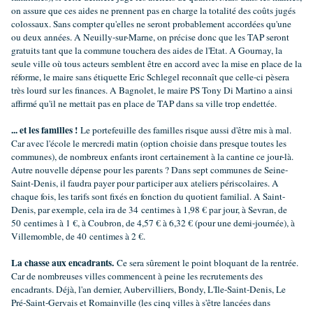
on assure que ces aides ne prennent pas en charge la totalité des coûts jugés
colossaux. Sans compter qu'elles ne seront probablement accordées qu'une
ou deux années. A Neuilly-sur-Marne, on précise donc que les TAP seront
gratuits tant que la commune touchera des aides de l'Etat. A Gournay, la
seule ville où tous acteurs semblent être en accord avec la mise en place de la
réforme, le maire sans étiquette Eric Schlegel reconnaît que celle-ci pèsera
très lourd sur les finances. A Bagnolet, le maire PS Tony Di Martino a ainsi
affirmé qu'il ne mettait pas en place de TAP dans sa ville trop endettée.
... et les familles !
Le portefeuille des familles risque aussi d'être mis à mal.
Car avec l'école le mercredi matin (option choisie dans presque toutes les
communes), de nombreux enfants iront certainement à la cantine ce jour-là.
Autre nouvelle dépense pour les parents ? Dans sept communes de Seine-
Saint-Denis, il faudra payer pour participer aux ateliers périscolaires. A
chaque fois, les tarifs sont fixés en fonction du quotient familial. A Saint-
Denis, par exemple, cela ira de 34 centimes à 1,98 € par jour, à Sevran, de
50 centimes à 1 €, à Coubron, de 4,57 € à 6,32 € (pour une demi-journée), à
Villemomble, de 40 centimes à 2 €.
La chasse aux encadrants.
Ce sera sûrement le point bloquant de la rentrée.
Car de nombreuses villes commencent à peine les recrutements des
encadrants. Déjà, l'an dernier, Aubervilliers, Bondy, L'Ile-Saint-Denis, Le
Pré-Saint-Gervais et Romainville (les cinq villes à s'être lancées dans