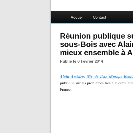
Accueil
Contact
Réunion publique sur
sous-Bois avec Alain
mieux ensemble à A
Publié le 8 Février 2014
Alain Amédro,
tête
de liste (Europe Ecolo
publique sur les problèmes liés à la circula
France.