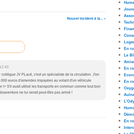
Hume
Jouo
Assoc
Nouvel incident à la... »
Tech
Fina
Conse
Loge
En ro
Le Bil
Amia
12:40
En ro
Econ
 collègue JV PLacé, c'est un spécialiste de la circulation. J'en
.000 euros d'amendes impayées au volant d'un véhicule
En ro
<br /> S'il avait utilisé les transports en commun comme tout bon
Oxyg
ésaventure ne lui serait peut-être pas arrivé !
Aulna
L'Ody
Humo
Démo
En ro
Inte
La C