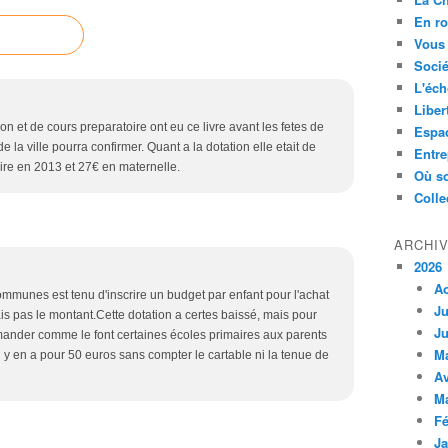
En ro
Vous 
Socié
L'éch
Liber
n et de cours preparatoire ont eu ce livre avant les fetes de
Espa
e la ville pourra confirmer. Quant a la dotation elle etait de
Entre
ire en 2013 et 27€ en maternelle.
Où so
Colle
ARCHI
2026
A
mmunes est tenu d'inscrire un budget par enfant pour l'achat
Ju
ais pas le montant.Cette dotation a certes baissé, mais pour
Ju
mander comme le font certaines écoles primaires aux parents
M
.il y en a pour 50 euros sans compter le cartable ni la tenue de
Av
M
Fé
Ja