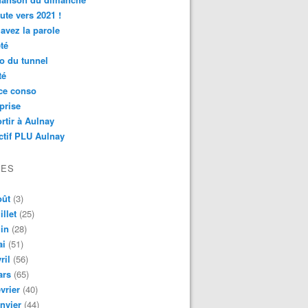
ute vers 2021 !
avez la parole
té
o du tunnel
té
ce conso
prise
rtir à Aulnay
ctif PLU Aulnay
VES
oût
(3)
illet
(25)
in
(28)
ai
(51)
ril
(56)
ars
(65)
vrier
(40)
nvier
(44)