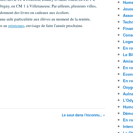
Hume
igny, en CM 1 à Villetaneuse. Par ailleurs, plusieurs villes,
Jouo
onnent des livres en cadeaux aux écoliers.
Assoc
ne aide particulière aux élèves au moment de la rentrée,
Tech
re au
printemps
, envisage de faire l'année prochaine.
Fina
Conse
Loge
En ro
Le Bil
Amia
En ro
Econ
En ro
Oxyg
Aulna
L'Ody
Humo
Démo
Le saut dans l’inconnu... »
En ro
Inte
La C