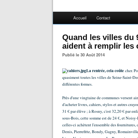
Accueil
Contact
Quand les villes d
aident à remplir les
Publié le 30 Août 2014
La rentrée, cela coûte
cher. Po
quasiment toutes les villes de Seine-Saint-D
différentes formes.
Près d'une vingtaine de communes versent ain
d'acheter livres, cahiers, stylos et autres cray
31 € par élève ; à Rosny, c'est 32,20 € par en
sous-Bois, cette somme est de 24 €, et Noisy-
celles-ci achètent l'ensemble des fournitures, 
Denis, Pierrefitte, Bondy, Gagny, Romainvill