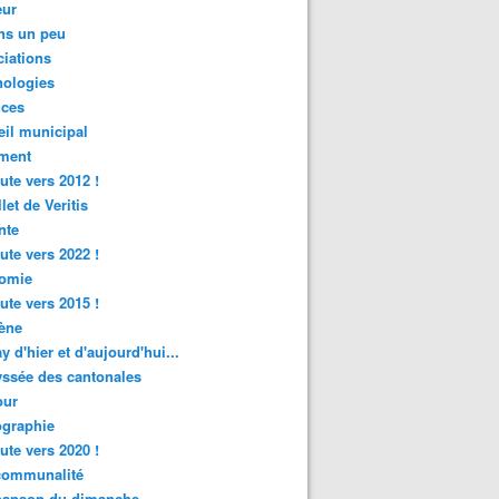
ur
ns un peu
iations
nologies
nces
il municipal
ment
ute vers 2012 !
let de Veritis
nte
ute vers 2022 !
omie
ute vers 2015 !
ène
y d'hier et d'aujourd'hui...
ssée des cantonales
ur
graphie
ute vers 2020 !
rcommunalité
hanson du dimanche