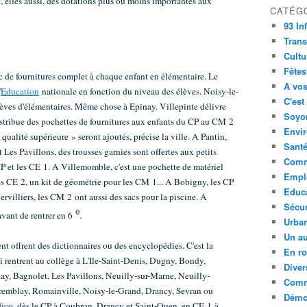
 elles aussi, des dotations plus ou moins importantes aux
CATÉG
93 In
Trans
Cultu
Fêtes
c de fournitures complet à chaque enfant en élémentaire. Le
A vos
'
Education
nationale en fonction du niveau des élèves. Noisy-le-
C'est
élèves d'élémentaires. Même chose à Epinay. Villepinte délivre
Soyon
distribue des pochettes de fournitures aux enfants du CP au CM 2
Envi
qualité supérieure » seront ajoutés, précise la ville. A Pantin,
Sant
Les Pavillons, des trousses garnies sont offertes aux petits
Comm
CP et les CE 1. A Villemomble, c'est une pochette de matériel
Empl
les CE 2, un kit de géométrie pour les CM 1... A Bobigny, les CP
Educ
rvilliers, les CM 2 ont aussi des sacs pour la piscine. A
Sécur
e
.
avant de rentrer en 6
Urba
Un au
 offrent des dictionnaires ou des encyclopédies. C'est la
En ro
i rentrent au collège à L'Ile-Saint-Denis, Dugny, Bondy,
Diver
ay, Bagnolet, Les Pavillons, Neuilly-sur-Marne, Neuilly-
Comm
Tremblay, Romainville, Noisy-le-Grand, Drancy, Sevran ou
Démoc
 dico, dès le CP à Coubron, Drancy et Saint-Ouen, en CE 1 à