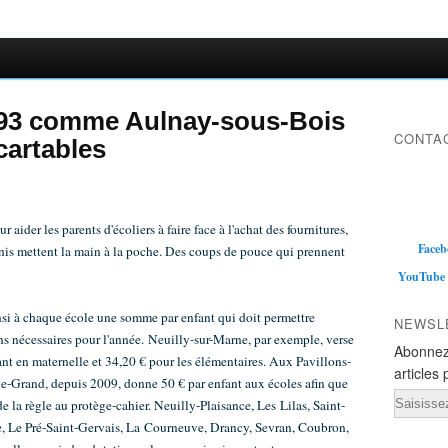
u 93 comme Aulnay-sous-Bois
CONTAC
 cartables
ur aider les parents d'écoliers à faire face à l'achat des fournitures,
Faceb
enis mettent la main à la poche. Des coups de pouce qui prennent
YouTube
si à chaque école une somme par enfant qui doit permettre
NEWSL
ons nécessaires pour l'année.
Neuilly-sur-Marne, par exemple, verse
Abonnez
fant en maternelle et 34,20 € pour les élémentaires. Aux Pavillons-
articles 
le-Grand, depuis 2009, donne 50 € par enfant aux écoles afin que
Email
de la règle au protège-cahier. Neuilly-Plaisance, Les Lilas, Saint-
e, Le Pré-Saint-Gervais, La Courneuve, Drancy, Sevran, Coubron,