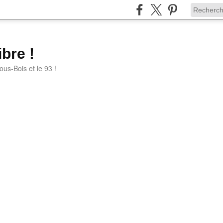
bre !
ous-Bois et le 93 !