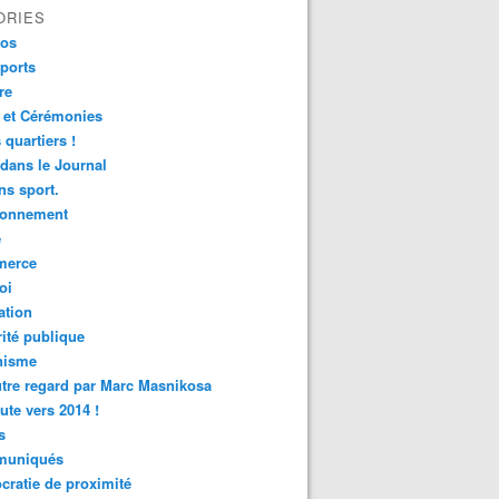
ORIES
fos
ports
re
 et Cérémonies
 quartiers !
 dans le Journal
s sport.
ronnement
é
erce
oi
ation
ité publique
nisme
tre regard par Marc Masnikosa
ute vers 2014 !
s
uniqués
ratie de proximité