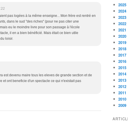
2025
:22
2024
taient pas logées à la même enseigne... Mon frère est rentré en
2023
ts, dans le sud "des riches" (pour ne pas citer une
2022
jamais eu le moindre livre pour son passage à l'école
2021
cle, il en a bien bénéficié. Mais était ce bien utile
2020
u loisir.
2019
2018
2017
2016
2015
2014
ra est devenu maire tous les eleves de grande section et de
2013
e et ont beneficie d'un spectacle ce qui n'existait pas
2012
2011
2010
2009
ARTIC