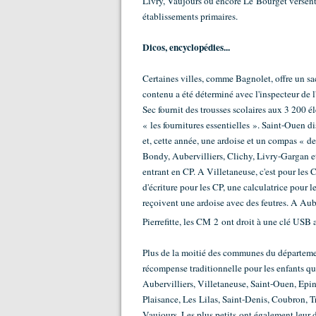
Livry, Vaujours ou encore Le Bourget versent,
établissements primaires.
Dicos, encyclopédies...
Certaines villes, comme Bagnolet, offre un sa
contenu a été déterminé avec l'inspecteur de l
Sec fournit des trousses scolaires aux 3 200 
« les fournitures essentielles ». Saint-Ouen 
et, cette année, une ardoise et un compas « de 
Bondy, Aubervilliers, Clichy, Livry-Gargan et 
entrant en CP. A Villetaneuse, c'est pour les 
d'écriture pour les CP, une calculatrice pour 
reçoivent une ardoise avec des feutres. A Aube
Pierrefitte, les CM 2 ont droit à une clé USB 
Plus de la moitié des communes du département
récompense traditionnelle pour les enfants qu
Aubervilliers, Villetaneuse, Saint-Ouen, Epin
Plaisance, Les Lilas, Saint-Denis, Coubron, 
Vaujours. Les plus petits ont également leur