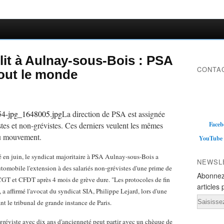
flit à Aulnay-sous-Bois : PSA
CONTAC
tout le monde
La direction de PSA est assignée
istes et non-grévistes. Ces derniers veulent les mêmes
Faceb
 au mouvement.
YouTube
 en juin, le syndicat majoritaire à PSA Aulnay-sous-Bois a
NEWSL
omobile l'extension à des salariés non-grévistes d'une prime de
Abonnez
 CGT et CFDT après 4 mois de grève dure. "Les protocoles de fin
articles 
 a affirmé l'avocat du syndicat SIA, Philippe Lejard, lors d'une
Email
t le tribunal de grande instance de Paris.
gréviste avec dix ans d'ancienneté peut partir avec un chèque de