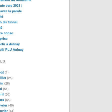
ute vers 2021 !
avez la parole
té
o du tunnel
té
ce conso
prise
rtir à Aulnay
ctif PLU Aulnay
VES
oût
(1)
illet
(25)
in
(28)
ai
(51)
ril
(56)
ars
(65)
vrier
(40)
nvier
(44)