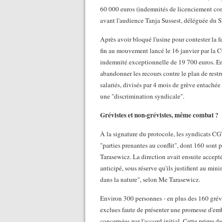
60 000 euros (indemnités de licenciement comp
avant l'audience Tanja Sussest, déléguée du S
Après avoir bloqué l'usine pour contester la f
fin au mouvement lancé le 16 janvier par la 
indemnité exceptionnelle de 19 700 euros. En 
abandonner les recours contre le plan de restr
salariés, divisés par 4 mois de grève entaché
une "discrimination syndicale".
Grévistes et non-grévistes, même combat ?
À la signature du protocole, les syndicats CG
"parties prenantes au conflit", dont 160 sont 
Tarasewicz. La direction avait ensuite accepté 
anticipé, sous réserve qu'ils justifient au m
dans la nature", selon Me Tarasewicz.
Environ 300 personnes - en plus des 160 grévis
exclues faute de présenter une promesse d'em
concernées par l'accord initial. Cette prime de