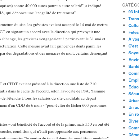
CATÉG
rises) contre 40 000 euros pour un autre salarié", a indiqué
93 In
IA, qui dénonce une "inégalité de traitement".
Trans
ermeture du site, les grévistes avaient accepté le 14 mai de mettre
Cultu
CGT en signant un accord avec la direction qui prévoyait une
Fêtes
échange, les grévistes s'engageaient à partir avant le 31 mai et
A vos
C'est
ucturation. Cette mesure avait fait grincer des dents parmi les
Soyon
e par des dégradations et des menaces de mort, certains dénonçant
Envi
Sant
Comm
Empl
T et CFDT avaient présenté à la direction une liste de 210
Educ
partis dans le cadre de l'accord, selon l'avocate de PSA, Yasmine
Sécur
de l'étendre à tous les salariés du site candidats au départ
Urba
inimum d'un CDD de 6 mois - "pour éviter de lâcher 600 personnes
Un au
En ro
Diver
tes - ont bénéficié de l'accord et de la prime, mais 550 en ont été
Comm
bauche, condition qui n'était pas opposable aux personnes
Démoc
vait permettre "la reprise du travail dans des conditions apaisées".