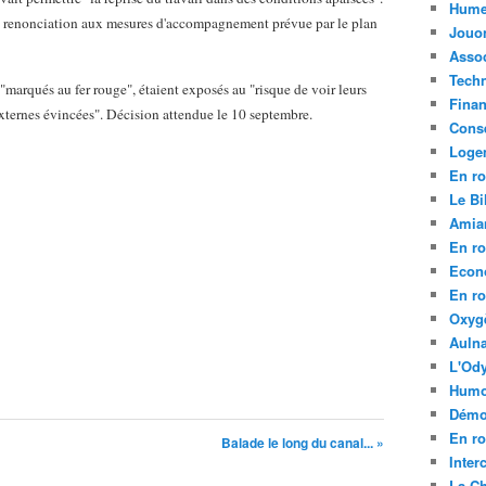
Hume
la renonciation aux mesures d'accompagnement prévue par le plan
Jouo
Assoc
Tech
 "marqués au fer rouge", étaient exposés au "risque de voir leurs
Fina
externes évincées". Décision attendue le 10 septembre.
Conse
Loge
En ro
Le Bil
Amia
En ro
Econ
En ro
Oxyg
Aulna
L'Ody
Humo
Démo
En ro
Balade le long du canal... »
Inte
La C