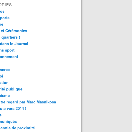
ORIES
fos
ports
re
 et Cérémonies
 quartiers !
 dans le Journal
s sport.
ronnement
é
erce
oi
ation
ité publique
nisme
tre regard par Marc Masnikosa
ute vers 2014 !
s
uniqués
ratie de proximité