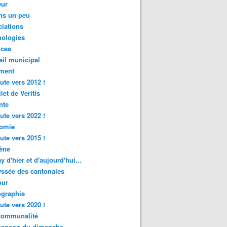
ur
ns un peu
iations
nologies
nces
il municipal
ment
ute vers 2012 !
let de Veritis
nte
ute vers 2022 !
omie
ute vers 2015 !
ène
y d'hier et d'aujourd'hui...
ssée des cantonales
ur
graphie
ute vers 2020 !
rcommunalité
hanson du dimanche