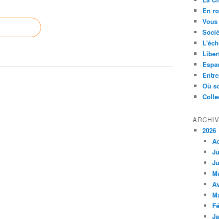
En ro
Vous 
Socié
L'éch
Liber
Espa
Entre
Où so
Colle
ARCHI
2026
A
Ju
Ju
M
Av
M
Fé
Ja