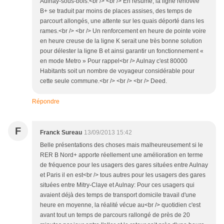
Aulnay-sous-bois.<br /> <br /> En résumé, la ligne rénovée
B+ se traduit par moins de places assises, des temps de
parcourt allongés, une attente sur les quais déporté dans les
rames.<br /> <br /> Un renforcement en heure de pointe voire
en heure creuse de la ligne K serait une très bonne solution
pour délester la ligne B et ainsi garantir un fonctionnement «
en mode Metro » Pour rappel<br /> Aulnay c'est 80000
Habitants soit un nombre de voyageur considérable pour
cette seule commune.<br /> <br /> <br /> Deed.
Répondre
F
Franck Sureau
13/09/2013 15:42
Belle présentations des choses mais malheureusement si le
RER B Nord+ apporte réellement une amélioration en terme
de fréquence pour les usagers des gares situées entre Aulnay
et Paris il en est<br /> tous autres pour les usagers des gares
situées entre Mitry-Claye et Aulnay: Pour ces usagers qui
avaient déjà des temps de transport domicile travail d'une
heure en moyenne, la réalité vécue au<br /> quotidien c'est
avant tout un temps de parcours rallongé de près de 20