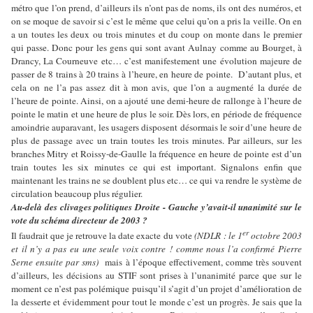
métro que l’on prend, d’ailleurs ils n’ont pas de noms, ils ont des numéros, et
on se moque de savoir si c’est le même que celui qu’on a pris la veille. On en
a un toutes les deux ou trois minutes et du coup on monte dans le premier
qui passe. Donc pour les gens qui sont avant Aulnay comme au Bourget, à
Drancy, La Courneuve etc… c’est manifestement une évolution majeure de
passer de 8 trains à 20 trains à l’heure, en heure de pointe. D’autant plus, et
cela on ne l’a pas assez dit à mon avis, que l’on a augmenté la durée de
l’heure de pointe. Ainsi, on a ajouté une demi-heure de rallonge à l’heure de
pointe le matin et une heure de plus le soir. Dès lors, en période de fréquence
amoindrie auparavant, les usagers disposent désormais le soir d’une heure de
plus de passage avec un train toutes les trois minutes. Par ailleurs, sur les
branches Mitry et Roissy-de-Gaulle la fréquence en heure de pointe est d’un
train toutes les six minutes ce qui est important. Signalons enfin que
maintenant les trains ne se doublent plus etc… ce qui va rendre le système de
circulation beaucoup plus régulier.
Au-delà des clivages politiques Droite - Gauche y’avait-il unanimité sur le
vote du schéma directeur de 2003 ?
er
Il faudrait que je retrouve la date exacte du vote
(NDLR : le 1
octobre 2003
et il n’y a pas eu une seule voix contre ! comme nous l’a confirmé Pierre
Serne ensuite par sms)
mais à l’époque effectivement, comme très souvent
d’ailleurs, les décisions au STIF sont prises à l’unanimité parce que sur le
moment ce n’est pas polémique puisqu’il s’agit d’un projet d’amélioration de
la desserte et évidemment pour tout le monde c’est un progrès. Je sais que la