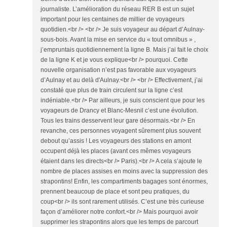
journaliste. L’amélioration du réseau RER B est un sujet
important pour les centaines de millier de voyageurs
quotidien.<br /> <br /> Je suis voyageur au départ d’Aulnay-
sous-bois. Avant la mise en service du « tout omnibus » ,
j’empruntais quotidiennement la ligne B. Mais j’ai fait le choix
de la ligne K et je vous explique<br /> pourquoi. Cette
nouvelle organisation n’est pas favorable aux voyageurs
d’Aulnay et au delà d'Aulnay.<br /> <br /> Effectivement, j’ai
constaté que plus de train circulent sur la ligne c’est
indéniable.<br /> Par ailleurs, je suis conscient que pour les
voyageurs de Drancy et Blanc-Mesnil c’est une évolution.
Tous les trains desservent leur gare désormais.<br /> En
revanche, ces personnes voyagent sûrement plus souvent
debout qu’assis ! Les voyageurs des stations en amont
occupent déjà les places (avant ces mêmes voyageurs
étaient dans les directs<br /> Paris).<br /> A cela s’ajoute le
nombre de places assises en moins avec la suppression des
strapontins! Enfin, les compartiments bagages sont énormes,
prennent beaucoup de place et sont peu pratiques, du
coup<br /> ils sont rarement utilisés. C’est une très curieuse
façon d’améliorer notre confort.<br /> Mais pourquoi avoir
supprimer les strapontins alors que les temps de parcourt