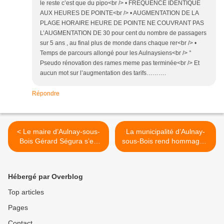
le reste c’est que du pipo<br /> • FREQUENCE IDENTIQUE
AUX HEURES DE POINTE<br /> • AUGMENTATION DE LA
PLAGE HORAIRE HEURE DE POINTE NE COUVRANT PAS
L’AUGMENTATION DE 30 pour cent du nombre de passagers
sur 5 ans , au final plus de monde dans chaque rer<br /> •
Temps de parcours allongé pour les Aulnaysiens<br /> °
Pseudo rénovation des rames meme pas terminée<br /> Et
aucun mot sur l’augmentation des tarifs……….
Répondre
< Le maire d’Aulnay-sous-
La municipalité d’Aulnay-
Bois Gérard Ségura s’en
sous-Bois rend hommage à
prend verbalement
Salvador Allende
violemment à deux
aujourd’hui à 18h >
associations « interdites »
Hébergé par Overblog
pendant le forum des
associations 2013 !
Top articles
Pages
Contact