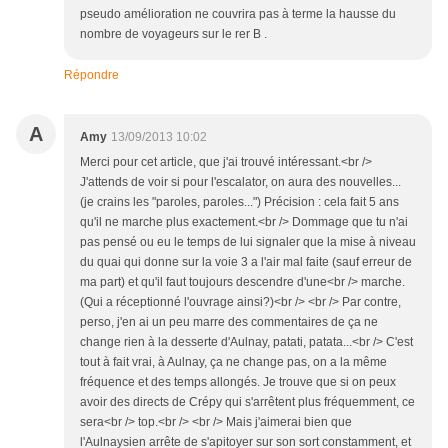
pseudo amélioration ne couvrira pas à terme la hausse du
nombre de voyageurs sur le rer B .
Répondre
A
Amy
13/09/2013 10:02
Merci pour cet article, que j'ai trouvé intéressant.<br />
J'attends de voir si pour l'escalator, on aura des nouvelles...
(je crains les "paroles, paroles...") Précision : cela fait 5 ans
qu'il ne marche plus exactement.<br /> Dommage que tu n'ai
pas pensé ou eu le temps de lui signaler que la mise à niveau
du quai qui donne sur la voie 3 a l'air mal faite (sauf erreur de
ma part) et qu'il faut toujours descendre d'une<br /> marche.
(Qui a réceptionné l'ouvrage ainsi?)<br /> <br /> Par contre,
perso, j'en ai un peu marre des commentaires de ça ne
change rien à la desserte d'Aulnay, patati, patata...<br /> C'est
tout à fait vrai, à Aulnay, ça ne change pas, on a la même
fréquence et des temps allongés. Je trouve que si on peux
avoir des directs de Crépy qui s'arrêtent plus fréquemment, ce
sera<br /> top.<br /> <br /> Mais j'aimerai bien que
l'Aulnaysien arrête de s'apitoyer sur son sort constamment, et