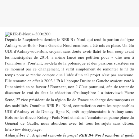
Depuis le 2 septembre dernier, le RER B+ Nord, qui rend la portion de ligne
Aulnay-sous-Bois - Paris Gare du Nord omnibus, a été mis en place. Un élu
UDI d’Aulnay-sous-Bois, croyant sans doute avoir flairé le bon coup avant
les municipales de 2014, a même lancé une pétition pour « dire non à
l’omnibus ». Pourtant, au-delà de la polémique et des passions suscitées en
ce moment par ce changement, il suffit simplement de remonter le fil du
temps pour se rendre compte que l’idée d’un tel projet n’est pas ancienne.
Elle remonte en effet à 2003 ! Et à l’époque Droite et Gauche avaient voté à
l’unanimité en sa faveur ! Etonnant, non ? C’est pourquoi, afin de tenter de
discerner le vrai du faux la rédaction d’Aulnaylibre ! a interviewé Pierre
e
Serne, 2
vice-président de la région Île-de-France en charge des transports et
des mobilités. Omnibus RER B+ Nord, contradiction entre les responsables
UDI d’Aulnay et de Drancy, ligne K, arrêt supplémentaire à Aulnay-sous-
Bois sur les directs Roissy - Paris Nord et même l’escalator en panne place du
Général de Gaulle, nous abordons avec lui tous les sujets sans détour.
Interview décryptage.
Aulnaylibre ! : A quand remonte le projet RER B+ Nord omnibus et quels