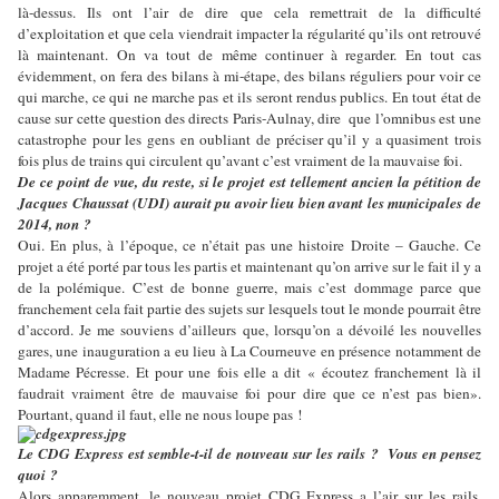
là-dessus. Ils ont l’air de dire que cela remettrait de la difficulté
d’exploitation et que cela viendrait impacter la régularité qu’ils ont retrouvé
là maintenant. On va tout de même continuer à regarder. En tout cas
évidemment, on fera des bilans à mi-étape, des bilans réguliers pour voir ce
qui marche, ce qui ne marche pas et ils seront rendus publics. En tout état de
cause sur cette question des directs Paris-Aulnay, dire que l’omnibus est une
catastrophe pour les gens en oubliant de préciser qu’il y a quasiment trois
fois plus de trains qui circulent qu’avant c’est vraiment de la mauvaise foi.
De ce point de vue, du reste, si le projet est tellement ancien la pétition de
Jacques Chaussat (UDI) aurait pu avoir lieu bien avant les municipales de
2014, non ?
Oui. En plus, à l’époque, ce n’était pas une histoire Droite – Gauche. Ce
projet a été porté par tous les partis et maintenant qu’on arrive sur le fait il y a
de la polémique. C’est de bonne guerre, mais c’est dommage parce que
franchement cela fait partie des sujets sur lesquels tout le monde pourrait être
d’accord. Je me souviens d’ailleurs que, lorsqu’on a dévoilé les nouvelles
gares, une inauguration a eu lieu à La Courneuve en présence notamment de
Madame Pécresse. Et pour une fois elle a dit « écoutez franchement là il
faudrait vraiment être de mauvaise foi pour dire que ce n’est pas bien».
Pourtant, quand il faut, elle ne nous loupe pas !
Le CDG Express est semble-t-il de nouveau sur les rails ? Vous en pensez
quoi ?
Alors apparemment, le nouveau projet CDG Express a l’air sur les rails,