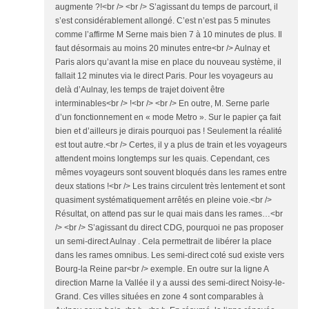
augmente ?!<br /> <br /> S’agissant du temps de parcourt, il
s’est considérablement allongé. C’est n’est pas 5 minutes
comme l’affirme M Serne mais bien 7 à 10 minutes de plus. Il
faut désormais au moins 20 minutes entre<br /> Aulnay et
Paris alors qu’avant la mise en place du nouveau système, il
fallait 12 minutes via le direct Paris. Pour les voyageurs au
delà d’Aulnay, les temps de trajet doivent être
interminables<br /> !<br /> <br /> En outre, M. Serne parle
d’un fonctionnement en « mode Metro ». Sur le papier ça fait
bien et d’ailleurs je dirais pourquoi pas ! Seulement la réalité
est tout autre.<br /> Certes, il y a plus de train et les voyageurs
attendent moins longtemps sur les quais. Cependant, ces
mêmes voyageurs sont souvent bloqués dans les rames entre
deux stations !<br /> Les trains circulent très lentement et sont
quasiment systématiquement arrêtés en pleine voie.<br />
Résultat, on attend pas sur le quai mais dans les rames…<br
/> <br /> S’agissant du direct CDG, pourquoi ne pas proposer
un semi-direct Aulnay . Cela permettrait de libérer la place
dans les rames omnibus. Les semi-direct coté sud existe vers
Bourg-la Reine par<br /> exemple. En outre sur la ligne A
direction Marne la Vallée il y a aussi des semi-direct Noisy-le-
Grand. Ces villes situées en zone 4 sont comparables à