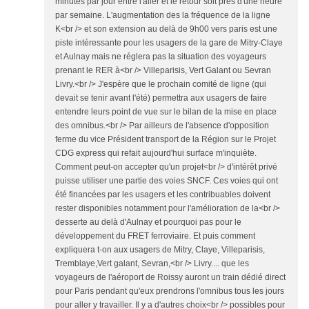
minutes par jour entre l'aller et le retour soit près d'une heure
par semaine. L'augmentation des la fréquence de la ligne
K<br /> et son extension au delà de 9h00 vers paris est une
piste intéressante pour les usagers de la gare de Mitry-Claye
et Aulnay mais ne réglera pas la situation des voyageurs
prenant le RER à<br /> Villeparisis, Vert Galant ou Sevran
Livry.<br /> J'espère que le prochain comité de ligne (qui
devait se tenir avant l'été) permettra aux usagers de faire
entendre leurs point de vue sur le bilan de la mise en place
des omnibus.<br /> Par ailleurs de l'absence d'opposition
ferme du vice Président transport de la Région sur le Projet
CDG express qui refait aujourd'hui surface m'inquiète.
Comment peut-on accepter qu'un projet<br /> d'intérêt privé
puisse utiliser une partie des voies SNCF. Ces voies qui ont
été financées par les usagers et les contribuables doivent
rester disponibles notamment pour l'amélioration de la<br />
desserte au delà d'Aulnay et pourquoi pas pour le
développement du FRET ferroviaire. Et puis comment
expliquera t-on aux usagers de Mitry, Claye, Villeparisis,
Tremblaye,Vert galant, Sevran,<br /> Livry.... que les
voyageurs de l'aéroport de Roissy auront un train dédié direct
pour Paris pendant qu'eux prendrons l'omnibus tous les jours
pour aller y travailler. Il y a d'autres choix<br /> possibles pour