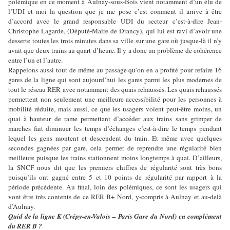
polémique en ce moment à Aulnay-sous-Bois vient notamment d’un élu de
l’UDI et moi la question que je me pose c’est comment il arrive à être
d’accord avec le grand responsable UDI du secteur c’est-à-dire Jean-
Christophe Lagarde, (Député-Maire de Drancy), qui lui est ravi d’avoir une
desserte toutes les trois minutes dans sa ville sur une gare où jusque-là il n’y
avait que deux trains au quart d’heure. Il y a donc un problème de cohérence
entre l’un et l’autre.
Rappelons aussi tout de même au passage qu’on en a profité pour refaire 16
gares de la ligne qui sont aujourd’hui les gares parmi les plus modernes de
tout le réseau RER avec notamment des quais rehaussés. Les quais rehaussés
permettent non seulement une meilleure accessibilité pour les personnes à
mobilité réduite, mais aussi, ce que les usagers voient peut-être moins, un
quai à hauteur de rame permettant d’accéder aux trains sans grimper de
marches fait diminuer les temps d’échanges c’est-à-dire le temps pendant
lequel les gens montent et descendent du train. Et même avec quelques
secondes gagnées par gare, cela permet de reprendre une régularité bien
meilleure puisque les trains stationnent moins longtemps à quai. D’ailleurs,
la SNCF nous dit que les premiers chiffres de régularité sont très bons
puisqu’ils ont gagné entre 5 et 10 points de régularité par rapport à la
période précédente. Au final, loin des polémiques, ce sont les usagers qui
vont être très contents de ce RER B+ Nord, y-compris à Aulnay et au-delà
d’Aulnay.
Quid de la ligne K (Crépy-en-Valois – Paris Gare du Nord) en complément
du RER B ?