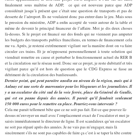
finalement sous maîtrise de ADP, ce qui est nouveau parce que ADP
considérait jusqu’à présent que c’était une question de transports et pas de
desserte de l’aéroport. Ils ne voulaient donc pas entrer dans le jeu. Mais sous
le pression du ministère, ADP a enfin accepté de venir autour de la table et
même de devenir le principal financeur de l’affaire. Moi je dis deux choses
là-dessus. Si le projet est financé sur des fonds qui ne viennent pas amputer
les budgets des transports publics franciliens, en termes de financement cela
me va. Après, je resterai extrêmement vigilant sur la manière dont on va faire
circuler ces trains. Et je m’opposerai personnellement à toute solution qui
viendrait remettre en cause et perturber le fonctionnement actuel du RER B
et la circulation sur le réseau nord. Donc sur ce projet, je reste dubitatif et très
vigilant parce qu’il est hors de question que le CDG Express se fasse au
détriment de la circulation des banlieusards.
Dernier point, qui peut paraitre anodin au niveau de la région, mais qui à
Aulnay est une sorte de marronnier pour les blogueurs et les journalistes. Il
y a un escalator du côté sud de la voie ferrée, place du Général de Gaulle,
qui est en panne depuis des années. Il parait qu’il faudrait seulement
150 000 euros pour le remettre en place. Pourriez-vous intervenir ?
Cela me parait tellement bête que ce ne soit pas fait. Est-ce que pouvez là-
dessus m’envoyer un mail avec l’emplacement exact de l’escalator et moi je
saisis immédiatement le directeur de ligne. Il est scandaleux qu’un escalator
ne soit pas réparé après des années. Je ne vais pas m’engager, mais là
sincèrement s’ils ne sont pas capables de faire ça c’est à se taper la tête contre