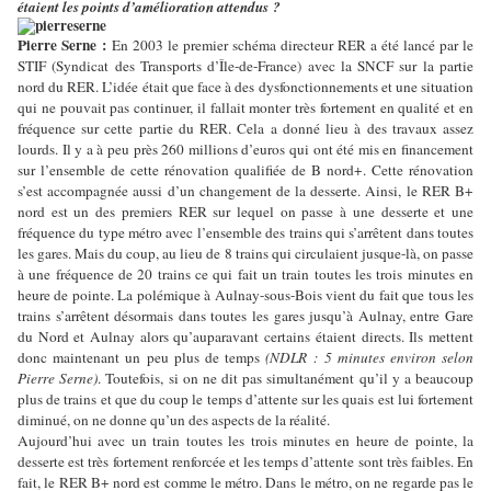
étaient les points d’amélioration attendus ?
Pierre Serne :
En 2003 le premier schéma directeur RER a été lancé par le
STIF (Syndicat des Transports d’Île-de-France) avec la SNCF sur la partie
nord du RER. L’idée était que face à des dysfonctionnements et une situation
qui ne pouvait pas continuer, il fallait monter très fortement en qualité et en
fréquence sur cette partie du RER. Cela a donné lieu à des travaux assez
lourds. Il y a à peu près 260 millions d’euros qui ont été mis en financement
sur l’ensemble de cette rénovation qualifiée de B nord+. Cette rénovation
s’est accompagnée aussi d’un changement de la desserte. Ainsi, le RER B+
nord est un des premiers RER sur lequel on passe à une desserte et une
fréquence du type métro avec l’ensemble des trains qui s’arrêtent dans toutes
les gares. Mais du coup, au lieu de 8 trains qui circulaient jusque-là, on passe
à une fréquence de 20 trains ce qui fait un train toutes les trois minutes en
heure de pointe. La polémique à Aulnay-sous-Bois vient du fait que tous les
trains s’arrêtent désormais dans toutes les gares jusqu’à Aulnay, entre Gare
du Nord et Aulnay alors qu’auparavant certains étaient directs. Ils mettent
donc maintenant un peu plus de temps
(NDLR : 5 minutes environ selon
Pierre Serne)
. Toutefois, si on ne dit pas simultanément qu’il y a beaucoup
plus de trains et que du coup le temps d’attente sur les quais est lui fortement
diminué, on ne donne qu’un des aspects de la réalité.
Aujourd’hui avec un train toutes les trois minutes en heure de pointe, la
desserte est très fortement renforcée et les temps d’attente sont très faibles. En
fait, le RER B+ nord est comme le métro. Dans le métro, on ne regarde pas le