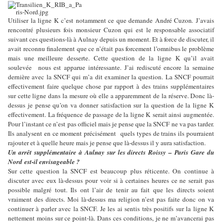
Utiliser la ligne K c’est notamment ce que demande André Cuzon
.
J’avais
rencontré plusieurs fois monsieur Cuzon qui est le responsable associatif
suivant ces questions-là à Aulnay depuis un moment. Et à force de discuter, il
avait reconnu finalement que ce n’était pas forcement l’omnibus le problème
mais une meilleure desserte. Cette question de la ligne K qu’il avait
soulevée nous est apparue intéressante. J’ai rediscuté encore la semaine
dernière avec la SNCF qui m’a dit examiner la question. La SNCF pourrait
effectivement faire quelque chose par rapport à des trains supplémentaires
sur cette ligne dans la mesure où elle a apparemment de la réserve. Donc là-
dessus je pense qu’on va donner satisfaction sur la question de la ligne K
effectivement. La fréquence de passage de la ligne K serait ainsi augmentée.
Pour l’instant ce n’est pas officiel mais je pense que la SNCF ne va pas tarder.
Ils analysent en ce moment précisément quels types de trains ils pourraient
rajouter et à quelle heure mais je pense que là-dessus il y aura satisfaction.
Un arrêt supplémentaire à Aulnay sur les directs Roissy – Paris Gare du
Nord est-il envisageable ?
Sur cette question la SNCF est beaucoup plus réticente. On continue à
discuter avec eux là-dessus pour voir si à certaines heures ce ne serait pas
possible malgré tout. Ils ont l’air de tenir au fait que les directs soient
vraiment des directs. Moi là-dessus ma religion n’est pas faite donc on va
continuer à parler avec la SNCF. Je les ai sentis très positifs sur la ligne K
nettement moins sur ce point-là. Dans ces conditions, je ne m’avancerai pas