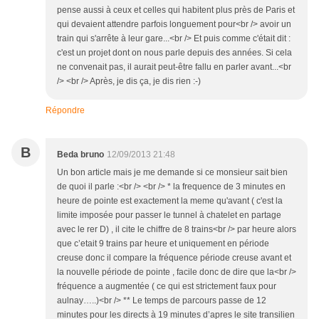
pense aussi à ceux et celles qui habitent plus près de Paris et
qui devaient attendre parfois longuement pour<br /> avoir un
train qui s'arrête à leur gare...<br /> Et puis comme c'était dit :
c'est un projet dont on nous parle depuis des années. Si cela
ne convenait pas, il aurait peut-être fallu en parler avant...<br
/> <br /> Après, je dis ça, je dis rien :-)
Répondre
B
Beda bruno
12/09/2013 21:48
Un bon article mais je me demande si ce monsieur sait bien
de quoi il parle :<br /> <br /> * la frequence de 3 minutes en
heure de pointe est exactement la meme qu'avant ( c'est la
limite imposée pour passer le tunnel à chatelet en partage
avec le rer D) , il cite le chiffre de 8 trains<br /> par heure alors
que c’etait 9 trains par heure et uniquement en période
creuse donc il compare la fréquence période creuse avant et
la nouvelle période de pointe , facile donc de dire que la<br />
fréquence a augmentée ( ce qui est strictement faux pour
aulnay…..)<br /> ** Le temps de parcours passe de 12
minutes pour les directs à 19 minutes d’apres le site transilien