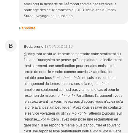
améliorer la desserte de l'aéroport comme par exemple le
bouclage des deux branches du RER.<br /> <br /> Franck
Sureau voyageur au quotidien.
Répondre
B
Beda bruno
13/09/2013 11:19
@ amy :<br /> <br /> Je peux comprendre votre sentiment du
fait que l'aunaysien ne pense qu'à se plaindre , effectivement
c'est surement une amelioration pour certains mais qu'on
arrete de nous le vendre comme une<br /> amelioration
notable pour tous !!!!!<br /> <br /> Je ne suis pas contre un
allongement du temps de parcours si la regularité est
ameliorée seulement ce n'est pas vraiment le cas et pour le
reste rien de mieux.<br /> <br /> Par ailleurs l'argument , vous
le saviez avant , si vous n'etiez pas d'accord vous n'aviez qu'à
le dire avant est un peu leger . Avez vous essayé de contacter
le service voyageur du stif ?? Moi<br /> j'attends toujours leur
reponse....<br /> Idem , avez deja posé une reclamation en
gare sncf , il ne repondre meme plus par courrier et souvent
c'est une reponse type parfaitement inutile.<br /> <br /> Cette