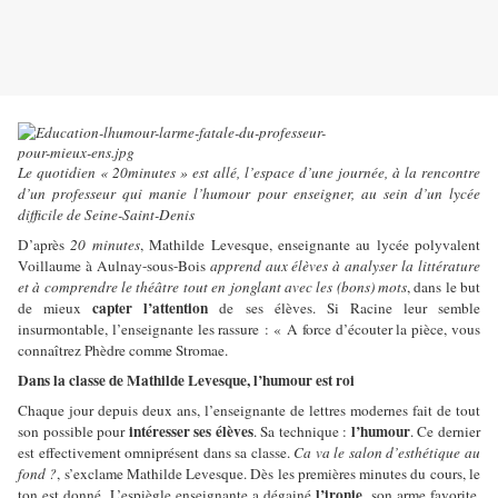
Le quotidien « 20minutes » est allé, l’espace d’une journée, à la rencontre
d’un professeur qui manie l’humour pour enseigner, au sein d’un lycée
difficile de Seine-Saint-Denis
D’après
20 minutes
, Mathilde Levesque, enseignante au lycée polyvalent
Voillaume à Aulnay-sous-Bois
apprend aux élèves à analyser la littérature
et à comprendre le théâtre tout en jonglant avec les (bons) mots
, dans le but
capter l’attention
de mieux
de ses élèves. Si Racine leur semble
insurmontable, l’enseignante les rassure : « A force d’écouter la pièce, vous
connaîtrez Phèdre comme Stromae.
Dans la classe de Mathilde Levesque, l’humour est roi
Chaque jour depuis deux ans, l’enseignante de lettres modernes fait de tout
intéresser ses élèves
l’humour
son possible pour
. Sa technique :
. Ce dernier
est effectivement omniprésent dans sa classe.
Ca va le salon d’esthétique au
fond ?
, s’exclame Mathilde Levesque. Dès les premières minutes du cours, le
l’ironie
ton est donné. L’espiègle enseignante a dégainé
, son arme favorite,