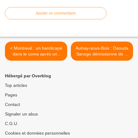
Ajouter un commentaire
< Montreuil : un handicapé
Aulnay-sous-Bois : Daouda
dans le coma après une
Sanogo démissionne de la
tentative de vol
présidence d’Aulnay
Citoyen ! >
Hébergé par Overblog
Top articles
Pages
Contact
Signaler un abus
C.G.U.
Cookies et données personnelles