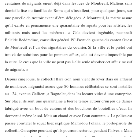
centaines de migrants errent déjà dans les rues de Montreuil. Maliens sans
domicile fixe ou familles de Roms qui s’installent, pour quelques jours, sur
une parcelle de trottoir avant d’être délogées. A Montreuil, la mairie assure
qu’il existe en permanence une quarantaine de squats pour les artistes, les
militants mais aussi les miséreux. « Cela devient ingérable, reconnaît
Belaïde Beddredine, conseiller général PC-Front de gauche du canton Ouest
de Montreuil et l’un des signataires du courrier. Si la ville et le préfet ont
trouvé des solutions pour les premiers afflux, cela est devenu impossible par
la suite. Je crois que la ville ne peut pas à elle seule résorber cet afflux massif
de migrants. »
Depuis cinq jours, le collectif Bara (son nom vient du foyer Bara où affluent
de nombreux migrants) assure que 80 hommes célibataires se sont installés
au 124, avenue Gallieni, à Bagnolet, dans les locaux vides d’une entreprise.
Sur place, ils sont une quarantaine à tuer le temps autour d’un jeu de dames
fabriqué avec un bout de cartons et des bouchons de bouteilles d’eau. Ils
dorment à même le sol. Mais au chaud et avec l’eau courante. « La police est
passée constater le squat hier, explique Mamadou Fofana, le porte-parole du
collectif. On espère pourtant qu’ils pourront rester ici pendant l’hiver. » Mais