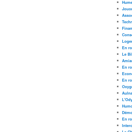
Hume
Jouo
Assoc
Tech
Fina
Conse
Loge
En ro
Le Bil
Amia
En ro
Econ
En ro
Oxyg
Aulna
L'Ody
Humo
Démo
En ro
Inte
La C