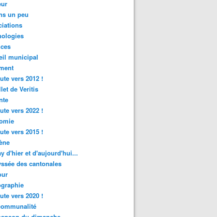
ur
ns un peu
iations
nologies
nces
il municipal
ment
ute vers 2012 !
let de Veritis
nte
ute vers 2022 !
omie
ute vers 2015 !
ène
y d'hier et d'aujourd'hui...
ssée des cantonales
ur
graphie
ute vers 2020 !
rcommunalité
hanson du dimanche