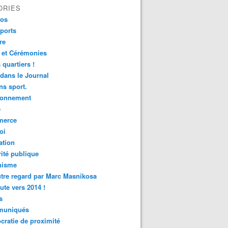
ORIES
fos
ports
re
 et Cérémonies
 quartiers !
 dans le Journal
s sport.
ronnement
é
erce
oi
ation
ité publique
nisme
tre regard par Marc Masnikosa
ute vers 2014 !
s
uniqués
ratie de proximité