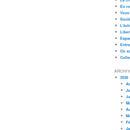
En ro
Vous 
Socié
L'éch
Liber
Espa
Entre
Où so
Colle
ARCHI
2026
A
Ju
Ju
M
Av
M
Fé
Ja