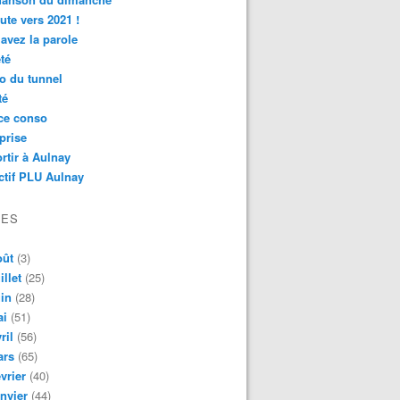
ute vers 2021 !
avez la parole
té
o du tunnel
té
ce conso
prise
rtir à Aulnay
ctif PLU Aulnay
VES
oût
(3)
illet
(25)
in
(28)
ai
(51)
ril
(56)
ars
(65)
vrier
(40)
nvier
(44)