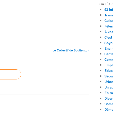
CATÉG
93 In
Trans
Cultu
Fêtes
A vos
C'est
Soyon
Envi
Le Collectif de Soutien... »
Sant
Comm
Empl
Educ
Sécur
Urba
Un au
En ro
Diver
Comm
Démoc