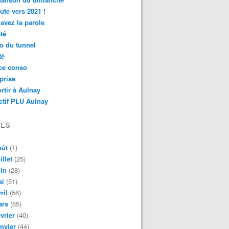
ute vers 2021 !
avez la parole
té
o du tunnel
té
ce conso
prise
rtir à Aulnay
ctif PLU Aulnay
VES
oût
(1)
illet
(25)
in
(28)
ai
(51)
ril
(56)
ars
(65)
vrier
(40)
nvier
(44)