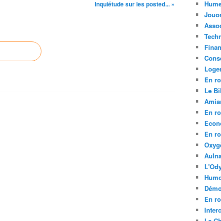
Hume
Inquiétude sur les posted... »
Jouo
Assoc
Tech
Fina
Conse
Loge
En ro
Le Bil
Amia
En ro
Econ
En ro
Oxyg
Aulna
L'Ody
Humo
Démo
En ro
Inte
La C