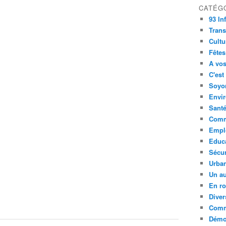
CATÉG
93 In
Trans
Cultu
Fêtes
A vos
C'est
Soyon
Envi
Sant
Comm
Empl
Educ
Sécur
Urba
Un au
En ro
Diver
Comm
Démoc