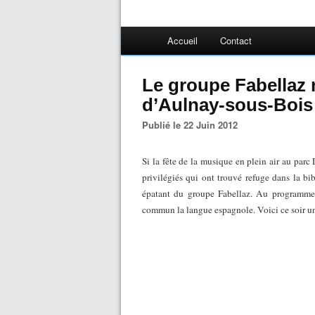
Accueil
Contact
Le groupe Fabellaz 
d’Aulnay-sous-Bois 
Publié le 22 Juin 2012
Si la fête de la musique en plein air au parc
privilégiés qui ont trouvé refuge dans la b
épatant du groupe Fabellaz. Au programme 
commun la langue espagnole. Voici ce soir un