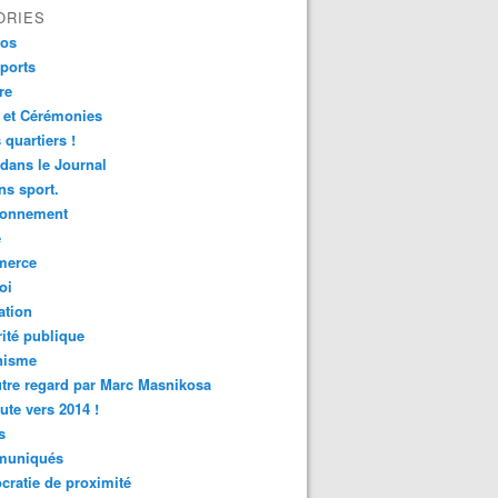
ORIES
fos
ports
re
 et Cérémonies
 quartiers !
 dans le Journal
s sport.
ronnement
é
erce
oi
ation
ité publique
nisme
tre regard par Marc Masnikosa
ute vers 2014 !
s
uniqués
ratie de proximité