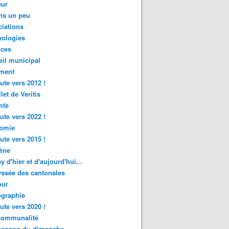
ur
ns un peu
iations
nologies
nces
il municipal
ment
ute vers 2012 !
let de Veritis
nte
ute vers 2022 !
omie
ute vers 2015 !
ène
y d'hier et d'aujourd'hui...
ssée des cantonales
ur
graphie
ute vers 2020 !
rcommunalité
hanson du dimanche