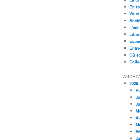
En ro
Vous 
Socié
L'éch
Liber
Espa
Entre
Où so
Colle
ARCHI
2026
A
Ju
Ju
M
Av
M
Fé
Ja