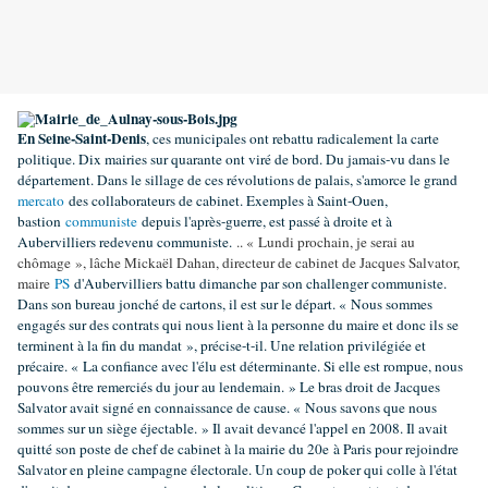
En Seine-Saint-Denis
, ces municipales ont rebattu radicalement la carte
politique. Dix mairies sur quarante ont viré de bord. Du jamais-vu dans le
département. Dans le sillage de ces révolutions de palais, s'amorce le grand
mercato
des collaborateurs de cabinet. Exemples à Saint-Ouen,
bastion
communiste
depuis l'après-guerre, est passé à droite et à
Aubervilliers redevenu communiste.
.. « Lundi prochain, je serai au
chômage », lâche Mickaël Dahan, directeur de cabinet de Jacques Salvator,
maire
PS
d'Aubervilliers battu dimanche par son challenger communiste.
Dans son bureau jonché de cartons, il est sur le départ. « Nous sommes
engagés sur des contrats qui nous lient à la personne du maire et donc ils se
terminent à la fin du mandat », précise-t-il. Une relation privilégiée et
précaire. « La confiance avec l'élu est déterminante. Si elle est rompue, nous
pouvons être remerciés du jour au lendemain. » Le bras droit de Jacques
Salvator avait signé en connaissance de cause. « Nous savons que nous
sommes sur un siège éjectable. » Il avait devancé l'appel en 2008. Il avait
quitté son poste de chef de cabinet à la mairie du 20e à Paris pour rejoindre
Salvator en pleine campagne électorale. Un coup de poker qui colle à l'état