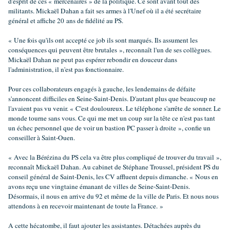
d'esprit de ces « mercenaires » de la politique. Ce sont avant tout des
militants. Mickaël Dahan a fait ses armes à l'Unef où il a été secrétaire
général et affiche 20 ans de fidélité au PS.
« Une fois qu'ils ont accepté ce job ils sont marqués. Ils assument les
conséquences qui peuvent être brutales », reconnaît l'un de ses collègues.
Mickaël Dahan ne peut pas espérer rebondir en douceur dans
l'administration, il n'est pas fonctionnaire.
Pour ces collaborateurs engagés à gauche, les lendemains de défaite
s'annoncent difficiles en Seine-Saint-Denis. D'autant plus que beaucoup ne
l'avaient pas vu venir. « C'est douloureux. Le téléphone s'arrête de sonner. Le
monde tourne sans vous. Ce qui me met un coup sur la tête ce n'est pas tant
un échec personnel que de voir un bastion PC passer à droite », confie un
conseiller à Saint-Ouen.
« Avec la Bérézina du PS cela va être plus compliqué de trouver du travail »,
reconnaît Mickaël Dahan. Au cabinet de Stéphane Troussel, président PS du
conseil général de Saint-Denis, les CV affluent depuis dimanche. « Nous en
avons reçu une vingtaine émanant de villes de Seine-Saint-Denis.
Désormais, il nous en arrive du 92 et même de la ville de Paris. Et nous nous
attendons à en recevoir maintenant de toute la France. »
A cette hécatombe, il faut ajouter les assistantes. Détachées auprès du