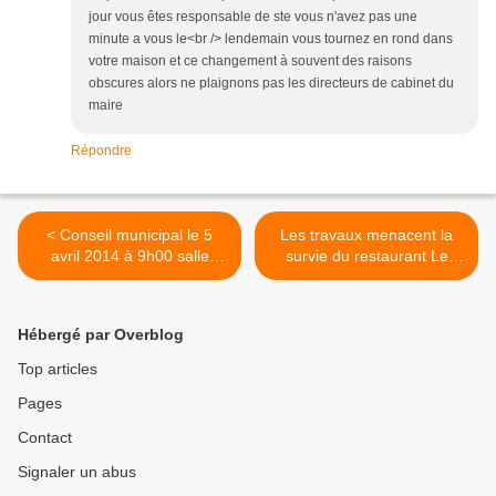
jour vous êtes responsable de ste vous n'avez pas une
minute a vous le<br /> lendemain vous tournez en rond dans
votre maison et ce changement à souvent des raisons
obscures alors ne plaignons pas les directeurs de cabinet du
maire
Répondre
< Conseil municipal le 5
Les travaux menacent la
avril 2014 à 9h00 salle
survie du restaurant Le
Pierre Scohy pour l’élection
Chantilly à Aulnay-sous-
du nouveau maire d’Aulnay-
Bois >
sous-Bois Bruno Beschizza
Hébergé par Overblog
Top articles
Pages
Contact
Signaler un abus