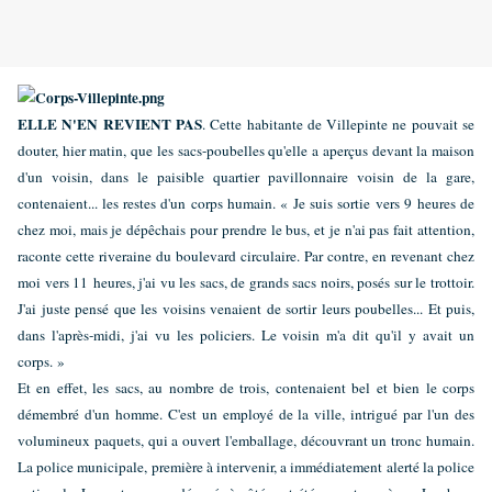
ELLE N'EN REVIENT PAS
. Cette habitante de Villepinte ne pouvait se
douter, hier matin, que les sacs-poubelles qu'elle a aperçus devant la maison
d'un voisin, dans le paisible quartier pavillonnaire voisin de la gare,
contenaient... les restes d'un corps humain. « Je suis sortie vers 9 heures de
chez moi, mais je dépêchais pour prendre le bus, et je n'ai pas fait attention,
raconte cette riveraine du boulevard circulaire.
Par contre, en revenant chez
moi vers 11 heures, j'ai vu les sacs, de grands sacs noirs, posés sur le trottoir.
J'ai juste pensé que les voisins venaient de sortir leurs poubelles... Et puis,
dans l'après-midi, j'ai vu les policiers. Le voisin m'a dit qu'il y avait un
corps. »
Et en effet, les sacs, au nombre de trois, contenaient bel et bien le corps
démembré d'un homme. C'est un employé de la ville, intrigué par l'un des
volumineux paquets, qui a ouvert l'emballage, découvrant un tronc humain.
La police municipale, première à intervenir, a immédiatement alerté la police