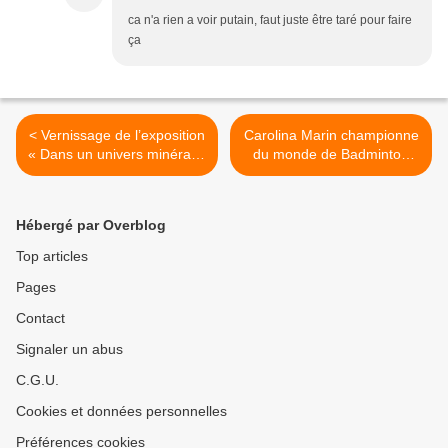
ca n'a rien a voir putain, faut juste être taré pour faire
ça
< Vernissage de l’exposition
Carolina Marin championne
« Dans un univers minéral »
du monde de Badminton
à l’office de tourisme
rejoint le CBAB d’Aulnay-
d’Aulnay-sous-Bois
sous-Bois ! >
Hébergé par Overblog
Top articles
Pages
Contact
Signaler un abus
C.G.U.
Cookies et données personnelles
Préférences cookies