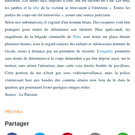
nationale. Les autres sacs, déposés à côté, ont été ouverts un à un. Les bras,
les jambes et la
tête
de la victime se trouvaient à l'intérieur. « Toutes les
parties du corps ont été retrouvées », assure une source judiciaire.
Selon nos informations, il s'agirait d'un homme blanc. Des examens vont être
pratiqués pour tenter de déterminer son identité. Hier après-midi, les
enquêteurs de la brigade criminelle de
Paris
sont restés sur place durant
plusieurs heures, sous le regard curieux des enfants et adolescents rentrant de
l'école, tenus à distance par un périmètre de sécurité. L'
enquête
permettra
sans doute de déterminer si le corps démembré a pu être déposé ainsi, sur le
trottoir, sans attirer l'attention, dans cette voie étroite bordée de pavillons.
Cette portion de rue n'était pas sous vidéosurveillance, mais la police
s'intéressait hier aux bandes des caméras situées non loin de là dans le
quartier, qui pourraient livrer quelques images utiles.
Source : Le Parisien
#93 Infos
Partager