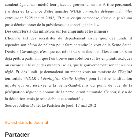
auraient également mérité leur place au gouvernement. « A titre personnel,
j’ai déjà eu la chance d’être ministre
(NDLR : ministre délégué à la Ville
entre mars 1998 et mai 2002).
Et puis, ce qui compense, c’est que je n’aurai
pas à démissionner de la présidence du conseil général. »
Des courriers à des ministres sur les emprunts et les mineurs
L’homme fort des socialistes du département assure que, dès lundi, il
rependra son bâton de pèlerin pour faire entendre la voix de la Seine-Saint-
Denis. « L’avantage, c’est que ces ministres sont des amis. Des courriers sont
déjà prêts à partir afin que l’on trouve une solution sur les emprunts toxiques
ou encore sur le sujet des mineurs isolés, que le gouvernement sortant n’a pas
réglé. Et, dès lundi, je demanderai un rendez-vous au ministre de l’Egalité
territoriale
(NDLR : l’écologiste Cécile Duflot)
pour lui dire la situation
injuste qui est réservée à la Seine-Saint-Denis du point de vue de la
péréquation régionale comme de la péréquation nationale. Ce soir, il y a de
la déception, mais je reste debout et combatif. »
Source : Julien Duffé, Le Parisien du jeudi 17 mai 2012.
#C'est dans le Journal
Partager