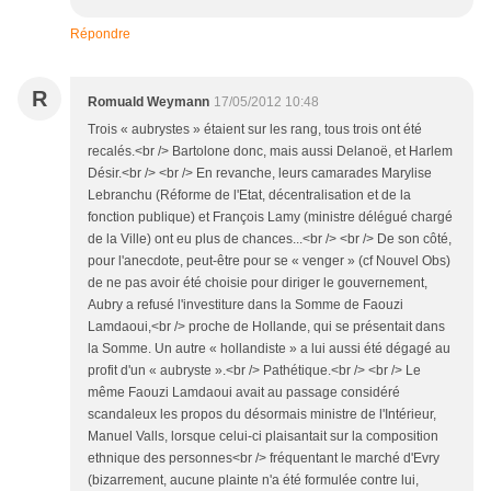
Répondre
R
Romuald Weymann
17/05/2012 10:48
Trois « aubrystes » étaient sur les rang, tous trois ont été
recalés.<br /> Bartolone donc, mais aussi Delanoë, et Harlem
Désir.<br /> <br /> En revanche, leurs camarades Marylise
Lebranchu (Réforme de l'Etat, décentralisation et de la
fonction publique) et François Lamy (ministre délégué chargé
de la Ville) ont eu plus de chances...<br /> <br /> De son côté,
pour l'anecdote, peut-être pour se « venger » (cf Nouvel Obs)
de ne pas avoir été choisie pour diriger le gouvernement,
Aubry a refusé l'investiture dans la Somme de Faouzi
Lamdaoui,<br /> proche de Hollande, qui se présentait dans
la Somme. Un autre « hollandiste » a lui aussi été dégagé au
profit d'un « aubryste ».<br /> Pathétique.<br /> <br /> Le
même Faouzi Lamdaoui avait au passage considéré
scandaleux les propos du désormais ministre de l'Intérieur,
Manuel Valls, lorsque celui-ci plaisantait sur la composition
ethnique des personnes<br /> fréquentant le marché d'Evry
(bizarrement, aucune plainte n'a été formulée contre lui,