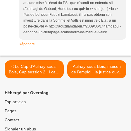
aucune mise à l'écart du PS : que n'aurait-on entendu s'il
s'était agi de Guéant, Hortefeux ou qui<br /> sais-je...).<br />
Pas de bol pour Faouzi Lamdaoui, il n'a pas obtenu son
investiture dans la Somme, et Valls est ministre d'Etat, à un
poste-clé.<br /> http://faouzilamdaoui.fr/2009/06/14/lamdaoui-
denonce-un-derapage-scandaleux-de-manuel-valls/
Répondre
< Le Cap d'Aulnay-sous-
Aulnay-sous-Bois, maison
Bois, Cap session 2 : I can't
de l'emploi : la justice ouvre
help falling in love with you
une enquête >
(UB 40 cover)
Hébergé par Overblog
Top articles
Pages
Contact
Signaler un abus