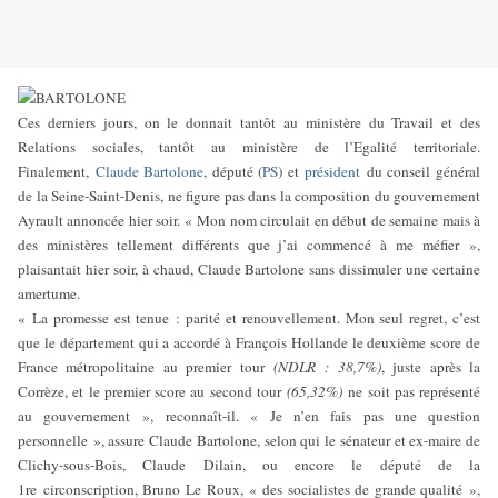
Ces derniers jours, on le donnait tantôt au ministère du Travail et des
Relations sociales, tantôt au ministère de l’Egalité territoriale.
Finalement,
Claude Bartolone
, député (
PS
) et
président
du conseil général
de la Seine-Saint-Denis, ne figure pas dans la composition du gouvernement
Ayrault annoncée hier soir. « Mon nom circulait en début de semaine mais à
des ministères tellement différents que j’ai commencé à me méfier »,
plaisantait hier soir, à chaud, Claude Bartolone sans dissimuler une certaine
amertume.
« La promesse est tenue : parité et renouvellement. Mon seul regret, c’est
que le département qui a accordé à François Hollande le deuxième score de
France métropolitaine au premier tour
(NDLR : 38,7%)
, juste après la
Corrèze, et le premier score au second tour
(65,32%)
ne soit pas représenté
au gouvernement », reconnaît-il. « Je n’en fais pas une question
personnelle », assure Claude Bartolone, selon qui le sénateur et ex-maire de
Clichy-sous-Bois, Claude Dilain, ou encore le député de la
1re circonscription, Bruno Le Roux, « des socialistes de grande qualité »,