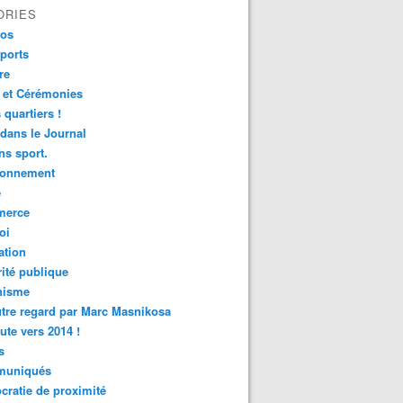
ORIES
fos
ports
re
 et Cérémonies
 quartiers !
 dans le Journal
s sport.
ronnement
é
erce
oi
ation
ité publique
nisme
tre regard par Marc Masnikosa
ute vers 2014 !
s
uniqués
ratie de proximité