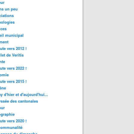
ur
ns un peu
iations
nologies
nces
il municipal
ment
ute vers 2012 !
let de Veritis
nte
ute vers 2022 !
omie
ute vers 2015 !
ène
y d'hier et d'aujourd'hui...
ssée des cantonales
ur
graphie
ute vers 2020 !
rcommunalité
hanson du dimanche