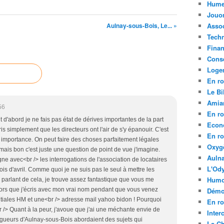
Hume
Jouo
Aulnay-sous-Bois, Le... »
Assoc
Tech
Fina
Conse
Loge
En ro
Le Bil
Amia
56
En ro
t d'abord je ne fais pas état de dérives importantes de la part
Econ
is simplement que les directeurs ont l'air de s'y épanouir. C'est
En ro
 importance. On peut faire des choses parfaitement légales
Oxyg
mais bon c'est juste une question de point de vue j'imagine.
Aulna
ne avec<br /> les interrogations de l'association de locataires
L'Ody
is d'avril. Comme quoi je ne suis pas le seul à mettre les
Humo
n parlant de cela, je trouve assez fantastique que vous me
rs que j'écris avec mon vrai nom pendant que vous venez
Démo
itiales HM et une<br /> adresse mail yahoo bidon ! Pourquoi
En ro
/> Quant à la peur, j'avoue que j'ai une méchante envie de
Inte
ogueurs d'Aulnay-sous-Bois abordaient des sujets qui
La C