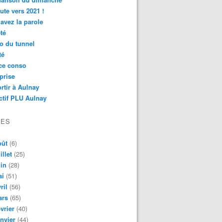
ute vers 2021 !
avez la parole
té
o du tunnel
té
ce conso
prise
rtir à Aulnay
ctif PLU Aulnay
VES
oût
(6)
illet
(25)
in
(28)
ai
(51)
ril
(56)
ars
(65)
vrier
(40)
nvier
(44)