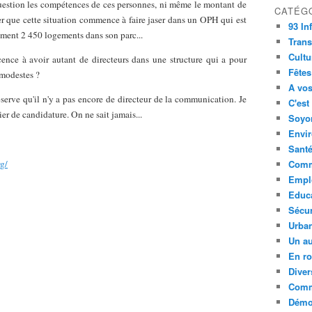
 question les compétences de ces personnes, ni même le montant de
CATÉG
er que cette situation commence à faire jaser dans un OPH qui est
93 In
ement 2 450 logements dans son parc...
Trans
Cultu
écence à avoir autant de directeurs dans une structure qui a pour
Fêtes
 modestes ?
A vos
bserve qu'il n'y a pas encore de directeur de la communication. Je
C'est
er de candidature. On ne sait jamais...
Soyon
Envi
Sant
g/
Comm
Empl
Educ
Sécur
Urba
Un au
En ro
Diver
Comm
Démoc