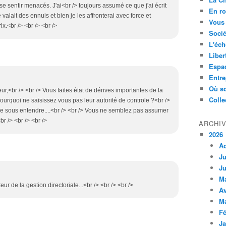
e sentir menacés. J'ai<br /> toujours assumé ce que j'ai écrit
En ro
e valait des ennuis et bien je les affronterai avec force et
Vous 
ix.<br /> <br /> <br />
Socié
L'éch
Liber
Espa
Entre
Où so
ur,<br /> <br /> Vous faites état de dérives importantes de la
Colle
ourquoi ne saisissez vous pas leur autorité de controle ?<br />
de sous entendre....<br /> <br /> Vous ne semblez pas assumer
<br /> <br /> <br />
ARCHI
2026
A
Ju
Ju
M
teur de la gestion directoriale...<br /> <br /> <br />
Av
M
Fé
Ja