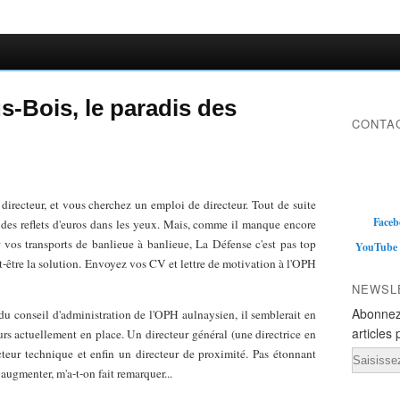
-Bois, le paradis des
CONTAC
 directeur, et vous cherchez un emploi de directeur. Tout de suite
Faceb
es reflets d'euros dans les yeux. Mais, comme il manque encore
r vos transports de banlieue à banlieue, La Défense c'est pas top
YouTube
t-être la solution. Envoyez vos CV et lettre de motivation à l'OPH
NEWSL
Abonnez
u conseil d'administration de l'OPH aulnaysien, il semblerait en
articles 
eurs actuellement en place. Un directeur général (une directrice en
ecteur technique et enfin un directeur de proximité. Pas étonnant
Email
augmenter, m'a-t-on fait remarquer...