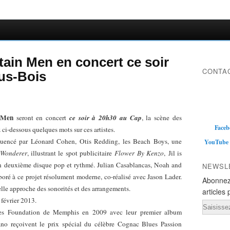
tain Men en concert ce soir
CONTAC
us-Bois
 Men
seront en concert
ce soir à 20h30 au Cap
, la scène des
Faceb
ci-dessous quelques mots sur ces artistes.
luencé par Léonard Cohen, Otis Redding, les Beach Boys, une
YouTube
 Wonderer
, illustrant le spot publicitaire
Flower By Kenzo
,
Jil is
 un deuxième disque pop et rythmé. Julian Casablancas, Noah and
NEWSL
oré à ce projet résolument moderne, co-réalisé avec Jason Lader.
Abonnez
lle approche des sonorités et des arrangements.
articles 
5 février 2013.
Email
es Foundation de Memphis en 2009 avec leur premier album
no reçoivent le prix spécial du célèbre Cognac Blues Passion