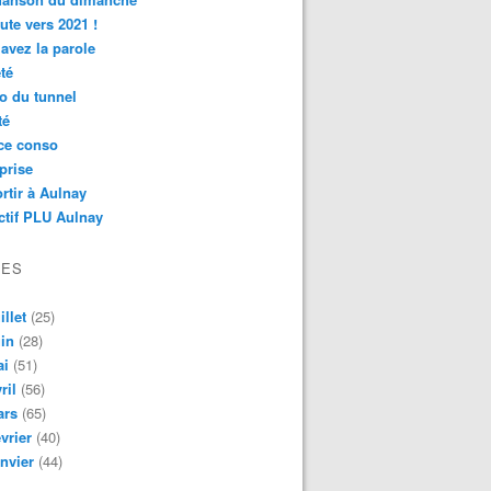
ute vers 2021 !
avez la parole
té
o du tunnel
té
ce conso
prise
rtir à Aulnay
ctif PLU Aulnay
VES
illet
(25)
in
(28)
ai
(51)
ril
(56)
ars
(65)
vrier
(40)
nvier
(44)