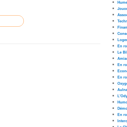
Hume
Jouo
Assoc
Tech
Fina
Conse
Loge
En ro
Le Bil
Amia
En ro
Econ
En ro
Oxyg
Aulna
L'Ody
Humo
Démo
En ro
Inte
La C