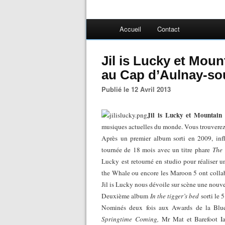
Accueil
Contact
Jil is Lucky et Moun
au Cap d’Aulnay-so
Publié le 12 Avril 2013
Jil is Lucky et Mountain
musiques actuelles du monde. Vous trouverez 
Après un premier album sorti en 2009, inf
tournée de 18 mois avec un titre phare
The
Lucky
est retourné en studio pour réaliser
the Whale ou encore les Maroon 5 ont collab
Jil is Lucky nous dévoile sur scène une nouve
Deuxième album
In the tigger’s bed
sorti le 
Nominés deux fois aux Awards de la Blu
Springtime Coming,
Mr Mat et Barefoot Ia