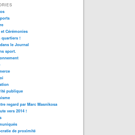
ORIES
fos
ports
re
 et Cérémonies
 quartiers !
 dans le Journal
s sport.
ronnement
é
erce
oi
ation
ité publique
nisme
tre regard par Marc Masnikosa
ute vers 2014 !
s
uniqués
ratie de proximité