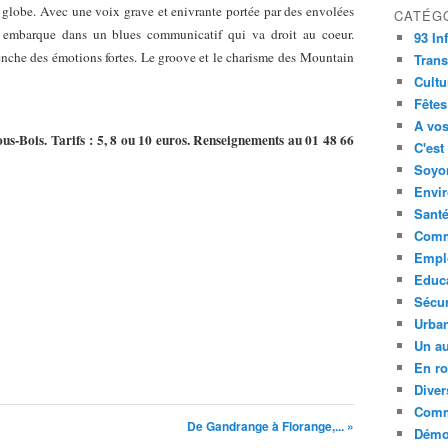
u globe. Avec une voix grave et enivrante portée par des envolées
CATÉG
s embarque dans un blues communicatif qui va droit au coeur.
93 In
enche des émotions fortes. Le groove et le charisme des
Mountain
Trans
Cultu
Fêtes
A vos
s-Bois. Tarifs : 5, 8 ou 10 euros. Renseignements au 01 48 66
C'est
Soyon
Envi
Sant
Comm
Empl
Educ
Sécur
Urba
Un au
En ro
Diver
Comm
De Gandrange à Florange,... »
Démoc