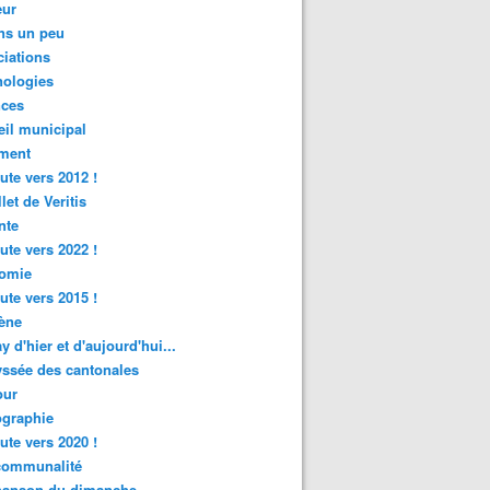
ur
ns un peu
iations
nologies
nces
il municipal
ment
ute vers 2012 !
let de Veritis
nte
ute vers 2022 !
omie
ute vers 2015 !
ène
y d'hier et d'aujourd'hui...
ssée des cantonales
ur
graphie
ute vers 2020 !
rcommunalité
hanson du dimanche