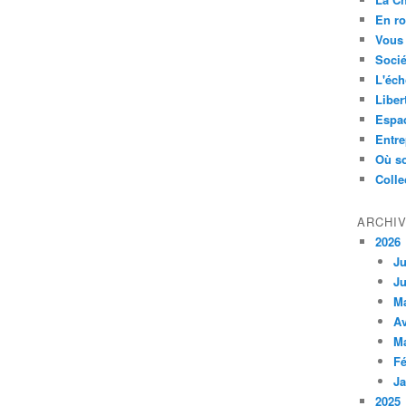
En ro
Vous 
Socié
L'éch
Liber
Espa
Entre
Où so
Colle
ARCHI
2026
Ju
Ju
M
Av
M
Fé
Ja
2025