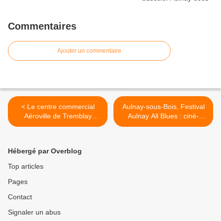
Commentaires
Ajouter un commentaire
< Le centre commercial
Aulnay-sous-Bois, Festival
Aéroville de Tremblay
Aulnay All Blues : ciné-
réussit son démarrage avec
karaoké cet après-midi
succès ! L’O’Parinor
autour du film The Blues
d’Aulnay-sous-Bois a-t-il du
Brothers au cinéma
Hébergé par Overblog
souci à se faire ?
Jacques Prévert ! >
Top articles
Pages
Contact
Signaler un abus