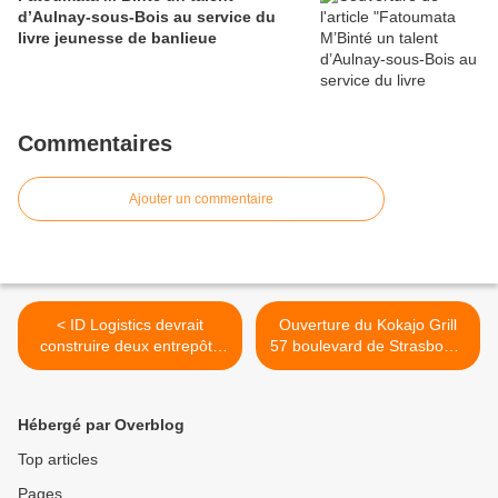
d’Aulnay-sous-Bois au service du
livre jeunesse de banlieue
Commentaires
Ajouter un commentaire
< ID Logistics devrait
Ouverture du Kokajo Grill
construire deux entrepôts
57 boulevard de Strasbourg
sur le site PSA d’Aulnay-
à Aulnay-sous-Bois >
sous-Bois pour 2015
Hébergé par Overblog
Top articles
Pages