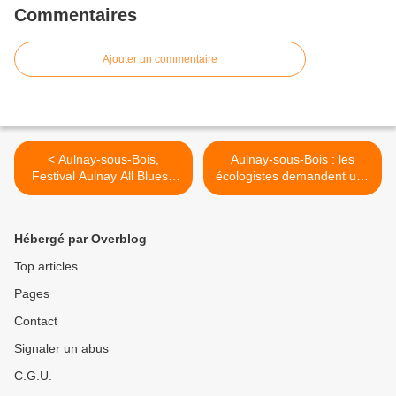
Commentaires
Ajouter un commentaire
< Aulnay-sous-Bois,
Aulnay-sous-Bois : les
Festival Aulnay All Blues :
écologistes demandent une
ciné-karaoké cet après-midi
dérogation pour une mise
autour du film The Blues
en place de qualité des
Brothers au cinéma
nouveaux rythmes scolaires
Hébergé par Overblog
Jacques Prévert !
! >
Top articles
Pages
Contact
Signaler un abus
C.G.U.