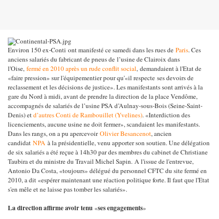
Environ 150 ex-Conti ont manifesté ce samedi dans les rues de
Paris
. Ces
anciens salariés du fabricant de pneus de l’usine de Clairoix dans
l'Oise,
fermé en 2010 après un rude conflit social
, demandaient à l'Etat de
«faire pression» sur l'équipementier pour qu'«il respecte ses devoirs de
reclassement et les décisions de justice». Les manifestants sont arrivés à la
gare du Nord à midi, avant de prendre la direction de la place Vendôme,
accompagnés de salariés de l’usine PSA d’Aulnay-sous-Bois (Seine-Saint-
Denis) et
d’autres Conti de Rambouillet (Yvelines)
. «Interdiction des
licenciements, aucune usine ne doit fermer», scandaient les manifestants.
Dans les rangs, on a pu apercevoir
Olivier Besancenot
, ancien
candidat
NPA
à la présidentielle, venu apporter son soutien.
Une délégation
de six salariés a été reçue à 14h30 par des membres du cabinet de Christiane
Taubira et du ministre du Travail Michel Sapin. A l'issue de l'entrevue,
Antonio Da Costa, «toujours» délégué du personnel CFTC du site fermé en
2010, a dit «espérer maintenant une réaction politique forte. Il faut que l'Etat
s'en mêle et ne laisse pas tomber les salariés».
La direction affirme avoir tenu
ses engagements
«
»