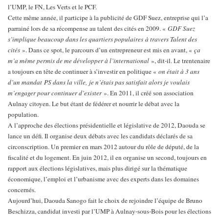
l’UMP, le FN, Les Verts et le PCF.
Cette même année, il participe à la publicité de GDF Suez, entreprise qui l’a
parrainé lors de sa récompense au talent des cités en 2009. «
GDF Suez
s’implique beaucoup dans les quartiers populaires à travers Talent des
cités
». Dans ce spot, le parcours d’un entrepreneur est mis en avant, «
ça
m’a même permis de me développer à l’international
», dit-il. Le trentenaire
a toujours en tête de continuer à s’investir en politique «
on était à 3 ans
d’un mandat PS dans la ville, je n’étais pas satisfait alors je voulais
m’engager pour continuer d’exister
». En 2011, il créé son association
Aulnay citoyen. Le but étant de fédérer et nourrir le débat avec la
population.
A l’approche des élections présidentielle et législative de 2012, Daouda se
lance un défi. Il organise deux débats avec les candidats déclarés de sa
circonscription. Un premier en mars 2012 autour du rôle de député, de la
fiscalité et du logement. En juin 2012, il en organise un second, toujours en
rapport aux élections législatives, mais plus dirigé sur la thématique
économique, l’emploi et l’urbanisme avec des experts dans les domaines
concernés.
Aujourd’hui, Daouda Sanogo fait le choix de rejoindre l’équipe de Bruno
Beschizza, candidat investi par l’UMP à Aulnay-sous-Bois pour les élections