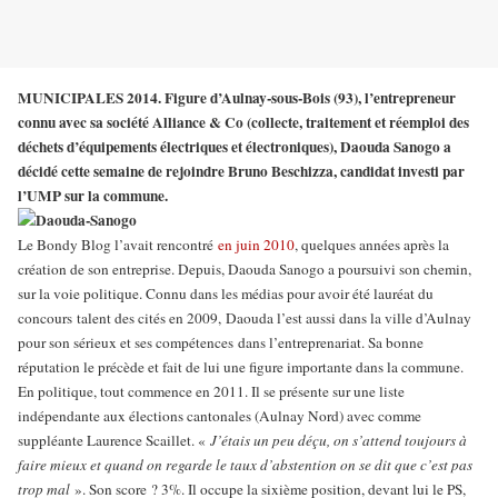
MUNICIPALES 2014. Figure d’Aulnay-sous-Bois (93), l’entrepreneur
connu avec sa société Alliance & Co (collecte, traitement et réemploi des
déchets d’équipements électriques et électroniques), Daouda Sanogo a
décidé cette semaine de rejoindre Bruno Beschizza, candidat investi par
l’UMP sur la commune.
Le Bondy Blog l’avait rencontré
en juin 2010
, quelques années après la
création de son entreprise. Depuis, Daouda Sanogo a poursuivi son chemin,
sur la voie politique. Connu dans les médias pour avoir été lauréat du
concours talent des cités en 2009, Daouda l’est aussi dans la ville d’Aulnay
pour son sérieux et ses compétences dans l’entreprenariat. Sa bonne
réputation le précède et fait de lui une figure importante dans la commune.
En politique, tout commence en 2011. Il se présente sur une liste
indépendante aux élections cantonales (Aulnay Nord) avec comme
suppléante Laurence Scaillet. «
J’étais un peu déçu, on s’attend toujours à
faire mieux et quand on regarde le taux d’abstention on se dit que c’est pas
trop mal
». Son score ? 3%. Il occupe la sixième position, devant lui le PS,