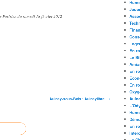
Hume
Jouo
Assoc
e Parisien du samedi 18 février 2012
Tech
Fina
Conse
Loge
En ro
Le Bil
Amia
En ro
Econ
En ro
Oxyg
Aulna
Aulnay-sous-Bois : Aulnaylibre... »
L'Ody
Humo
Démo
En ro
Inte
La C