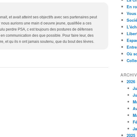
En ro
Vous 
nait, et avait atteint ses objectifs avec ses partenaires peut
Socié
r nous aurions une main d oeuvre jeune, qualifiée a ces
L'éch
oulu perdre PSA, c est toujours des postures de défenses
Liber
e en communication des que possible. Pour faire leur, des
Espa
ire, et qu ils n ont jamais soutenu, que du bout des lèvres.
Entre
Où so
Colle
ARCHI
2026
Ju
Ju
M
Av
M
Fé
Ja
2025