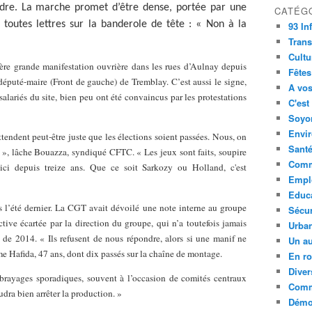
indre. La marche promet d’être dense, portée par une
CATÉG
toutes lettres sur la banderole de tête : « Non à la
93 In
Trans
Cultu
re grande manifestation ouvrière dans les rues d’Aulnay depuis
Fêtes
député-maire (Front de gauche) de Tremblay. C’est aussi le signe,
A vos
 salariés du site, bien peu ont été convaincus par les protestations
C'est
Soyon
Envi
ttendent peut-être juste que les élections soient passées. Nous, on
Sant
 », lâche Bouazza, syndiqué CFTC. « Les jeux sont faits, soupire
Comm
 ici depuis treize ans. Que ce soit Sarkozy ou Holland, c'est
Empl
Educ
 l’été dernier. La CGT avait dévoilé une note interne au groupe
Sécur
ctive écartée par la direction du groupe, qui n’a toutefois jamais
Urba
 de 2014. « Ils refusent de nous répondre, alors si une manif ne
Un au
time Hafida, 47 ans, dont dix passés sur la chaîne de montage.
En ro
Diver
ébrayages sporadiques, souvent à l’occasion de comités centraux
Comm
audra bien arrêter la production. »
Démoc