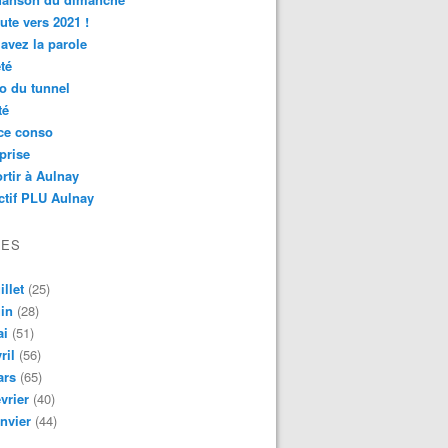
ute vers 2021 !
avez la parole
té
o du tunnel
té
ce conso
prise
rtir à Aulnay
ctif PLU Aulnay
VES
illet
(25)
in
(28)
ai
(51)
ril
(56)
ars
(65)
vrier
(40)
nvier
(44)