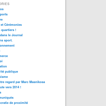
ORIES
fos
ports
re
 et Cérémonies
 quartiers !
 dans le Journal
s sport.
ronnement
é
erce
oi
ation
ité publique
nisme
tre regard par Marc Masnikosa
ute vers 2014 !
s
uniqués
ratie de proximité