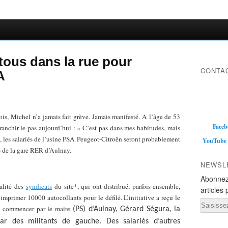
tous dans la rue pour
CONTAC
A
is, Michel n’a jamais fait grève. Jamais manifesté. A l’âge de 53
Faceb
ranchir le pas aujourd’hui : « C’est pas dans mes habitudes, mais
i, les salariés de l’usine PSA Peugeot-Citroën seront probablement
YouTube
 de la gare RER d’Aulnay.
NEWSL
Abonnez
alité des
syndicats
du site*, qui ont distribué, parfois ensemble,
articles 
it imprimer 10000 autocollants pour le défilé. L’initiative a reçu le
Email
à commencer par le maire
(PS) d’Aulnay, Gérard Ségura, la
par des militants de gauche. Des salariés d’autres