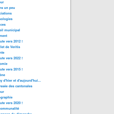
ur
ns un peu
iations
nologies
nces
il municipal
ment
ute vers 2012 !
let de Veritis
nte
ute vers 2022 !
omie
ute vers 2015 !
ène
y d'hier et d'aujourd'hui...
ssée des cantonales
ur
graphie
ute vers 2020 !
rcommunalité
hanson du dimanche