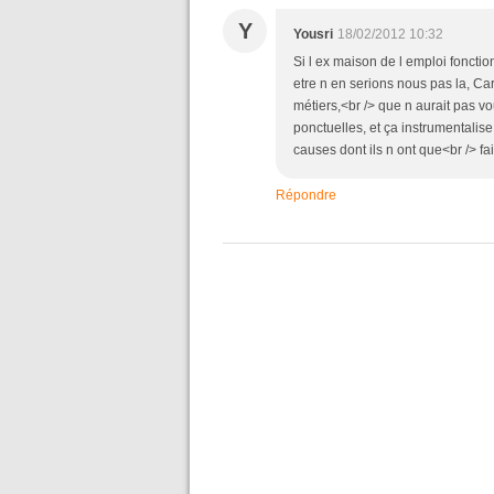
Y
Yousri
18/02/2012 10:32
Si l ex maison de l emploi fonction
etre n en serions nous pas la, Ca
métiers,<br /> que n aurait pas v
ponctuelles, et ça instrumentalis
causes dont ils n ont que<br /> fa
Répondre