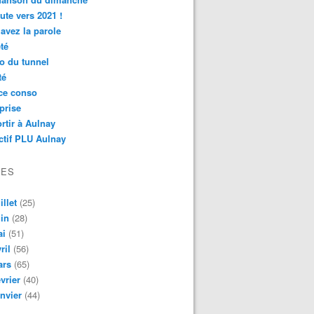
ute vers 2021 !
avez la parole
té
o du tunnel
té
ce conso
prise
rtir à Aulnay
ctif PLU Aulnay
VES
illet
(25)
in
(28)
ai
(51)
ril
(56)
ars
(65)
vrier
(40)
nvier
(44)