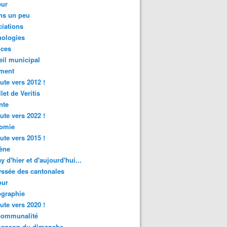
ur
ns un peu
iations
nologies
nces
il municipal
ment
ute vers 2012 !
let de Veritis
nte
ute vers 2022 !
omie
ute vers 2015 !
ène
y d'hier et d'aujourd'hui...
ssée des cantonales
ur
graphie
ute vers 2020 !
rcommunalité
hanson du dimanche