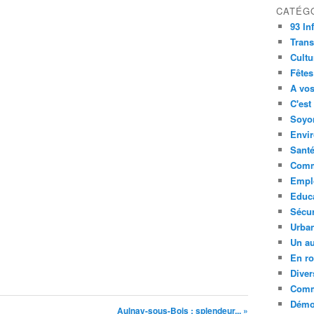
CATÉG
93 In
Trans
Cultu
Fêtes
A vos
C'est
Soyon
Envi
Sant
Comm
Empl
Educ
Sécur
Urba
Un au
En ro
Diver
Comm
Démoc
Aulnay-sous-Bois : splendeur... »