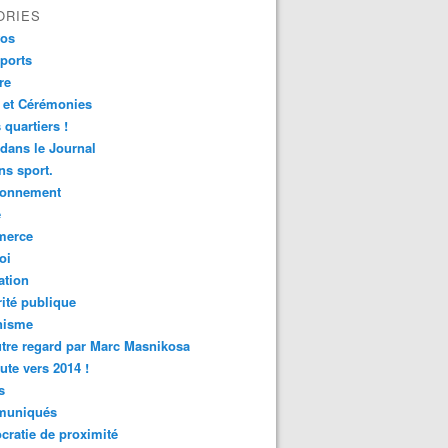
ORIES
fos
ports
re
 et Cérémonies
 quartiers !
 dans le Journal
s sport.
ronnement
é
erce
oi
ation
ité publique
nisme
tre regard par Marc Masnikosa
ute vers 2014 !
s
uniqués
ratie de proximité