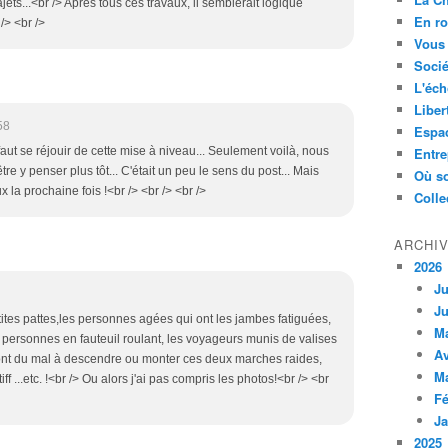
ajets...<br /> Après tous ces travaux, il semblerait logique
En ro
/> <br />
Vous 
Socié
L'éch
Liber
58
Espa
faut se réjouir de cette mise à niveau... Seulement voilà, nous
Entre
e y penser plus tôt... C'était un peu le sens du post... Mais
Où so
x la prochaine fois !<br /> <br /> <br />
Colle
ARCHI
2026
Ju
Ju
tites pattes,les personnes agées qui ont les jambes fatiguées,
M
 personnes en fauteuil roulant, les voyageurs munis de valises
Av
i ont du mal à descendre ou monter ces deux marches raides,
M
tiff ...etc. !<br /> Ou alors j'ai pas compris les photos!<br /> <br
Fé
Ja
2025