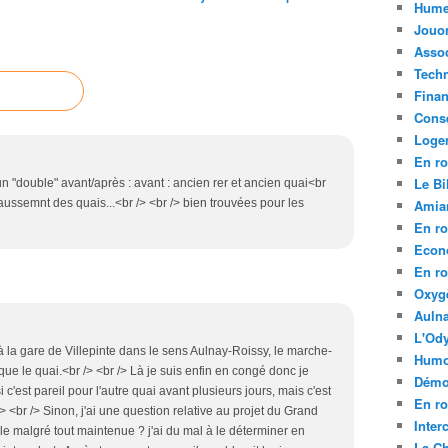
Hume
Jouo
Assoc
Tech
Fina
Conse
Loge
En ro
Le Bil
 un "double" avant/après : avant : ancien rer et ancien quai<br
aussemnt des quais...<br /> <br /> bien trouvées pour les
Amia
En ro
Econ
En ro
Oxyg
Aulna
L'Ody
à la gare de Villepinte dans le sens Aulnay-Roissy, le marche-
Humo
ue le quai.<br /> <br /> Là je suis enfin en congé donc je
Démo
i c'est pareil pour l'autre quai avant plusieurs jours, mais c'est
En ro
> <br /> Sinon, j'ai une question relative au projet du Grand
Inte
lle malgré tout maintenue ? j'ai du mal à le déterminer en
La C