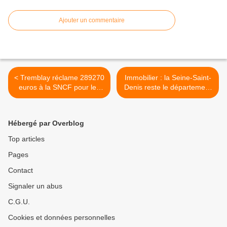
Ajouter un commentaire
< Tremblay réclame 289270
Immobilier : la Seine-Saint-
euros à la SNCF pour les
Denis reste le département
retards du RER B
le plus accessible de la
petite couronne >
Hébergé par Overblog
Top articles
Pages
Contact
Signaler un abus
C.G.U.
Cookies et données personnelles