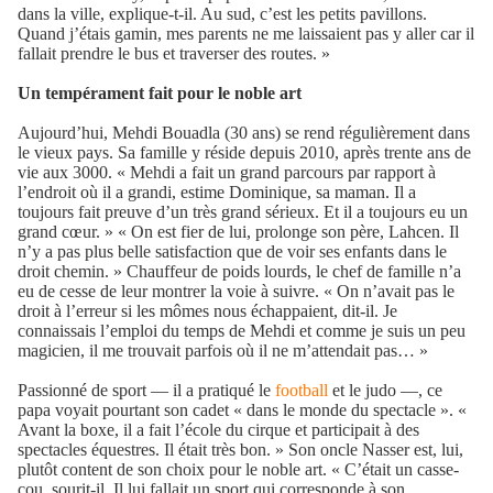
dans la ville, explique-t-il. Au sud, c’est les petits pavillons.
Quand j’étais gamin, mes parents ne me laissaient pas y aller car il
fallait prendre le bus et traverser des routes. »
Un tempérament fait pour le noble art
Aujourd’hui, Mehdi Bouadla (30 ans) se rend régulièrement dans
le vieux pays. Sa famille y réside depuis 2010, après trente ans de
vie aux 3000. « Mehdi a fait un grand parcours par rapport à
l’endroit où il a grandi, estime Dominique, sa maman. Il a
toujours fait preuve d’un très grand sérieux. Et il a toujours eu un
grand cœur. » « On est fier de lui, prolonge son père, Lahcen. Il
n’y a pas plus belle satisfaction que de voir ses enfants dans le
droit chemin. » Chauffeur de poids lourds, le chef de famille n’a
eu de cesse de leur montrer la voie à suivre. « On n’avait pas le
droit à l’erreur si les mômes nous échappaient, dit-il. Je
connaissais l’emploi du temps de Mehdi et comme je suis un peu
magicien, il me trouvait parfois où il ne m’attendait pas… »
Passionné de sport — il a pratiqué le
football
et le judo —, ce
papa voyait pourtant son cadet « dans le monde du spectacle ». «
Avant la boxe, il a fait l’école du cirque et participait à des
spectacles équestres. Il était très bon. » Son oncle Nasser est, lui,
plutôt content de son choix pour le noble art. « C’était un casse-
cou, sourit-il. Il lui fallait un sport qui corresponde à son