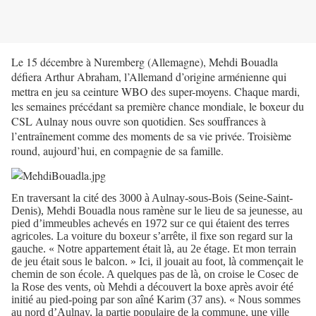
Le 15 décembre à Nuremberg (Allemagne), Mehdi Bouadla
défiera Arthur Abraham, l’Allemand d’origine arménienne qui
mettra en jeu sa ceinture WBO des super-moyens. Chaque mardi,
les semaines précédant sa première chance mondiale, le boxeur du
CSL Aulnay nous ouvre son quotidien. Ses souffrances à
l’entraînement comme des moments de sa vie privée.
Troisième
round, aujourd’hui, en compagnie de sa famille.
En traversant la cité des 3000 à Aulnay-sous-Bois (Seine-Saint-
Denis), Mehdi Bouadla nous ramène sur le lieu de sa jeunesse, au
pied d’immeubles achevés en 1972 sur ce qui étaient des terres
agricoles. La voiture du boxeur s’arrête, il fixe son regard sur la
gauche. « Notre appartement était là, au 2e étage. Et mon terrain
de jeu était sous le balcon. » Ici, il jouait au foot, là commençait le
chemin de son école. A quelques pas de là, on croise le Cosec de
la Rose des vents, où Mehdi a découvert la boxe après avoir été
initié au pied-poing par son aîné Karim (37 ans). « Nous sommes
au nord d’Aulnay, la partie populaire de la commune, une ville