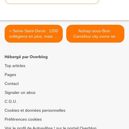
< Seine-Saint-Denis : 1200
Aulnay-sous-Bois :
collégiens en plus, mais 65
Carrefour city ouvre ses
postes en moins
portes aujourd'hui au Vieux-
Pays >
Hébergé par Overblog
Top articles
Pages
Contact
Signaler un abus
C.G.U.
Cookies et données personnelles
Préférences cookies
Voir le profil de Aulnaylibre ! sur le portail Overblog