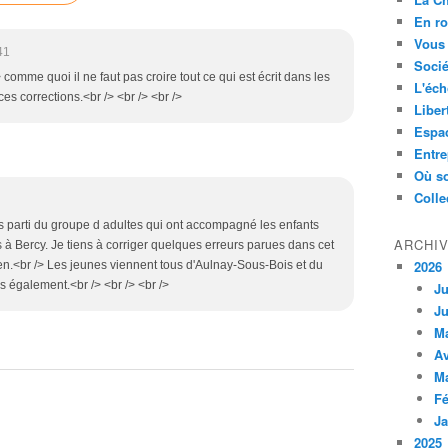
En ro
Vous 
41
Socié
 comme quoi il ne faut pas croire tout ce qui est écrit dans les
L'éch
es corrections.<br /> <br /> <br />
Liber
Espa
Entre
Où so
Colle
ais parti du groupe d adultes qui ont accompagné les enfants
ARCHI
à Bercy. Je tiens à corriger quelques erreurs parues dans cet
2026
ien.<br /> Les jeunes viennent tous d'Aulnay-Sous-Bois et du
is également.<br /> <br /> <br />
Ju
Ju
M
Av
M
Fé
Ja
2025