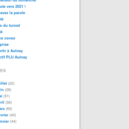
ute vers 2021 !
avez la parole
té
o du tunnel
té
ce conso
prise
rtir à Aulnay
ctif PLU Aulnay
VES
illet
(25)
in
(28)
ai
(51)
ril
(56)
ars
(65)
vrier
(40)
nvier
(44)