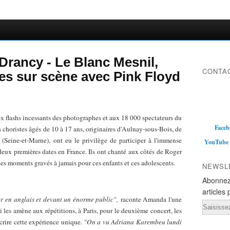
Drancy - Le Blanc Mesnil,
CONTAC
tes sur scène avec Pink Floyd
 aux flashs incessants des photographes et aux 18 000 spectateurs du
Faceb
s choristes âgés de 10 à 17 ans, originaires d'Aulnay-sous-Bois, de
Seine-et-Marne), ont eu le privilège de participer à l'immense
YouTube
eux premières dates en France. Ils ont chanté aux côtés de Roger
es moments gravés à jamais pour ces enfants et ces adolescents.
NEWSL
Abonnez
articles 
er en anglais et devant un énorme public",
raconte Amanda l'une
Email
i les amène aux répétitions, à Paris, pour le deuxième concert, les
crire cette expérience unique.
"On a vu Adriana Karembeu lundi