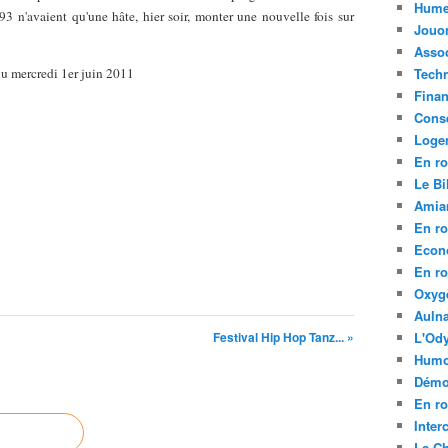
Hume
u 93 n'avaient qu'une hâte, hier soir, monter une nouvelle fois sur
Jouo
Assoc
u mercredi 1er juin 2011
Tech
Fina
Conse
Loge
En ro
Le Bil
Amia
En ro
Econ
En ro
Oxyg
Aulna
Festival Hip Hop Tanz... »
L'Ody
Humo
Démo
En ro
Inte
La C