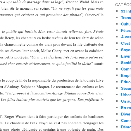
s a une table de massage dans sa loge",
s'étonne Walid. Mais ce
CATÉG
st bien sûr le moment sur scène.
"On ne voyait pas les gens mais
93 In
ersonnes qui criaient et qui prenaient des photos",
s'émerveille
Trans
Cultu
Fêtes
e public qui hurlait. Mon cœur battait tellement fort. J'étais
A vos
 de Bercy, les chanteurs en herbe revêtus de leur tee-shirt de scène
C'est
 la chansonnette comme de vrais pros devant la file d'attente des
Soyon
r de ses élèves, leur coach, Moïse Chery, met en avant la cohésion
Envi
ses petits protégés.
"On a créé des liens très forts parce qu'on est
Sant
ssé chez eux très sérieusement, ce qui a facilité la tâche",
sourit
Comm
Empl
s le coup de fil de la responsable du producteur de la tournée Live
Educ
ert d'Aulnay, Stéphane Moquet. Le recrutement des enfants et les
Sécur
le.
"J'ai proposé à l'association Arpège d'Aulnay-sous-Bois et au
Urba
 Les filles étaient plus motivés que les garçons. Eux préfèrent le
Un au
En ro
Diver
", Roger Waters tient à faire participer des enfants de banlieues
Comm
née. Le chanteur de Pink Floyd ne s'est pas contenté d'engager les
Démoc
t à une photo dédicacée et certains à une poignée de main. Des