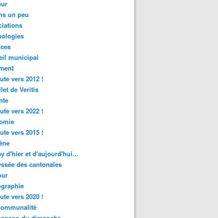
ur
ns un peu
iations
nologies
nces
il municipal
ment
ute vers 2012 !
let de Veritis
nte
ute vers 2022 !
omie
ute vers 2015 !
ène
y d'hier et d'aujourd'hui...
ssée des cantonales
ur
graphie
ute vers 2020 !
rcommunalité
hanson du dimanche