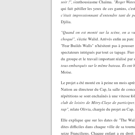
soir !",
s'enthousiasme Chaïma.
"Roger Water
qui fait pétiller les yeux de ces gamins, c'e
c'était impressionnant d'entendre tant de p
Djilia.
"Quand on est monté sur la scène, on a vu l
choqué",
s'écrie Walid. Arrivés enfin au parc
"Fear Builds Walls" n'hésitent pas à pousser
spectateurs intrigués par tout ce tapage. Fie
du groupe et le travail important réalisé par 
tous embarqués sur le même bateau. Ils ont bo
Moïse.
Le projet a été monté en à peine un mois aprè
Nation au directeur du Cap, la salle de conc
répétitions se sont enchaînés à une vitesse fol
club de loisirs de Mitry-Claye de participer.
rap",
relate Olivia, chargée du projet au Cap.
Elle explique que sur les dates de "The Wall
dites difficiles dans chaque ville de sa tour
seize Franciliens. Chaque enfant a eu droi