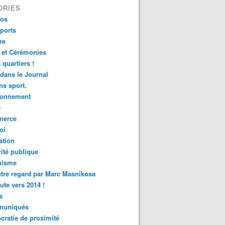
ORIES
fos
ports
re
 et Cérémonies
 quartiers !
 dans le Journal
s sport.
ronnement
é
erce
oi
ation
ité publique
nisme
tre regard par Marc Masnikosa
ute vers 2014 !
s
uniqués
ratie de proximité