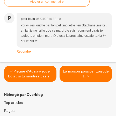
Ajouter un commentaire
P
petit louis
06/04/2010 18:10
<br /> très touché par ton petit mot et le lien Stéphane ,merci ,
en fait je ne l'ai lu que ce mardi , je suis , comment dirais je ,
toujours en plein mer . @ plus a la prochaine escale ....<br />
<br /> <br />
Répondre
< Piscine d'Aulnay-sous-
La maison passive. Episode
Bois : si tu montres pas slip
1. >
de bain, tu rentres pas !
Hébergé par Overblog
Top articles
Pages