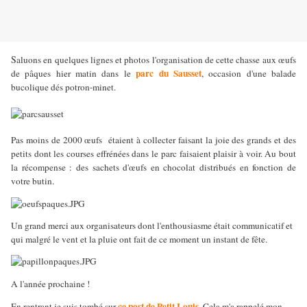
S
aluons en quelques lignes et photos l'organisation de cette chasse aux œufs
parc du Sausset
de pâques hier matin dans le
, occasion d'une balade
bucolique dés potron-minet.
Pas moins de 2000 œufs
étaient à collecter faisant la joie des grands et des
petits dont les courses effrénées dans le parc faisaient plaisir à voir. Au bout
la récompense : des sachets d'œufs en chocolat distribués en fonction de
votre butin.
Un grand merci aux organisateurs dont l'enthousiasme était communicatif et
qui malgré le vent et la pluie ont fait de ce moment un instant de fête.
A l'année prochaine !
ce post de Petit Louis
En rentrant je suis tombé sur
. Cela m'a rappelé mon